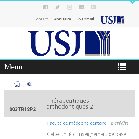
Contact
Annuaire
Webmail
Menu
Thérapeutiques
orthodontiques 2
003TR18P2
Faculté de médecine dentaire
2 crédits
Cette Unité d’Enseignement de base