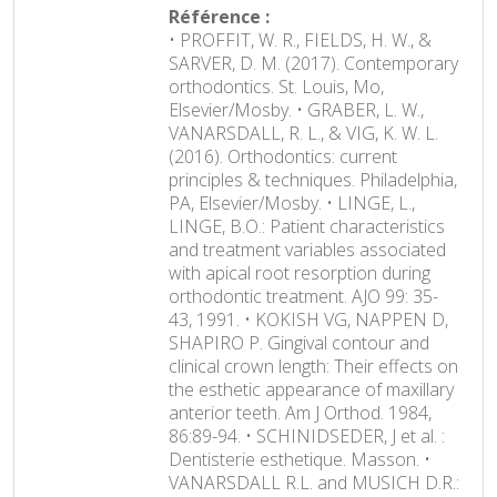
Référence :
• PROFFIT, W. R., FIELDS, H. W., &
SARVER, D. M. (2017). Contemporary
orthodontics. St. Louis, Mo,
Elsevier/Mosby. • GRABER, L. W.,
VANARSDALL, R. L., & VIG, K. W. L.
(2016). Orthodontics: current
principles & techniques. Philadelphia,
PA, Elsevier/Mosby. • LINGE, L.,
LINGE, B.O.: Patient characteristics
and treatment variables associated
with apical root resorption during
orthodontic treatment. AJO 99: 35-
43, 1991. • KOKISH VG, NAPPEN D,
SHAPIRO P. Gingival contour and
clinical crown length: Their effects on
the esthetic appearance of maxillary
anterior teeth. Am J Orthod. 1984,
86:89-94. • SCHINIDSEDER, J et al. :
Dentisterie esthetique. Masson. •
VANARSDALL R.L. and MUSICH D.R.: