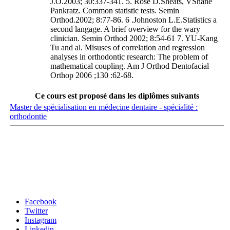
J.O.2003; 30:337-341. 5. Rose D.Sheats, VShane
Pankratz. Common statistic tests. Semin
Orthod.2002; 8:77-86. 6 .Johnoston L.E.Statistics a
second langage. A brief overview for the wary
clinician. Semin Orthod 2002; 8:54-61 7. YU-Kang
Tu and al. Misuses of correlation and regression
analyses in orthodontic research: The problem of
mathematical coupling. Am J Orthod Dentofacial
Orthop 2006 ;130 :62-68.
Ce cours est proposé dans les diplômes suivants
Master de spécialisation en médecine dentaire - spécialité :
orthodontie
Carrefour des médias sociaux
Facebook
Twitter
Instagram
Linkedin