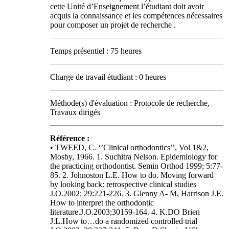
cette Unité d’Enseignement l’étudiant doit avoir
acquis la connaissance et les compétences nécessaires
pour composer un projet de recherche .
Temps présentiel : 75 heures
Charge de travail étudiant : 0 heures
Méthode(s) d'évaluation : Protocole de recherche,
Travaux dirigés
Référence :
• TWEED, C. ‘’Clinical orthodontics’’, Vol 1&2,
Mosby, 1966. 1. Suchitra Nelson. Epidemiology for
the practicing orthodontist. Semin Orthod 1999; 5:77-
85. 2. Johnoston L.E. How to do. Moving forward
by looking back: retrospective clinical studies
J.O.2002; 29:221-226. 3. Glenny A- M, Harrison J.E.
How to interpret the orthodontic
literature.J.O.2003;30159-164. 4. K.DO Brien
J.L.How to…do a randomized controlled trial