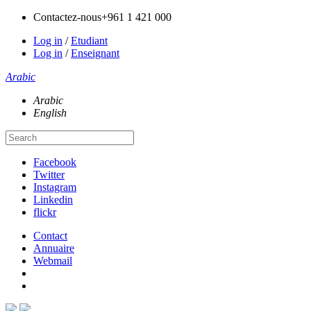
Contactez-nous
+961 1 421 000
Log in
/
Etudiant
Log in
/
Enseignant
Arabic
Arabic
English
Facebook
Twitter
Instagram
Linkedin
flickr
Contact
Annuaire
Webmail