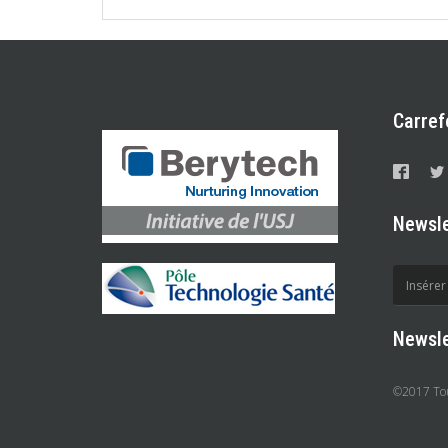
Carref
Newsle
Newsle
©2017 Tous