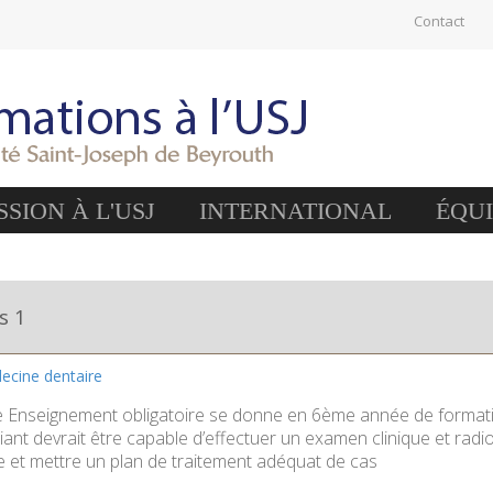
Contact
SION À L'USJ
INTERNATIONAL
ÉQU
s 1
ecine dentaire
e Enseignement obligatoire se donne en 6ème année de formatio
diant devrait être capable d’effectuer un examen clinique et radio
 et mettre un plan de traitement adéquat de cas