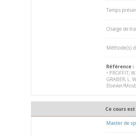
Temps présent
Charge de trav
Méthode(s) d'
Référence :
• PROFFIT, W.
GRABER, L. W.,
Elsevier/Mosb
Ce cours est
Master de spé