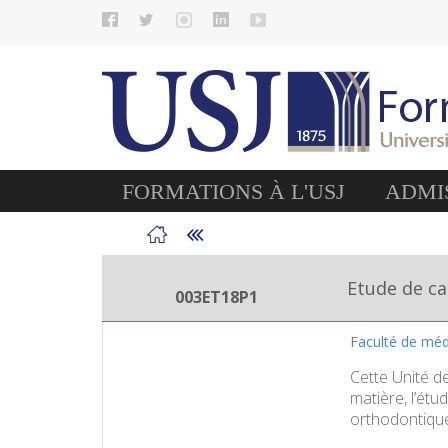
FORMATIONS À L'USJ
ADMIS
Etude de ca
003ET18P1
Faculté de méd
Cette Unité d
matière, l’étu
orthodontique