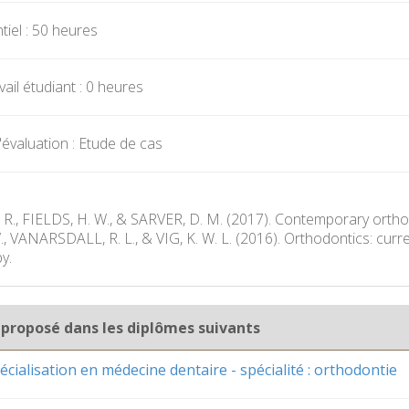
iel : 50 heures
ail étudiant : 0 heures
évaluation : Etude de cas
 R., FIELDS, H. W., & SARVER, D. M. (2017). Contemporary orthod
 VANARSDALL, R. L., & VIG, K. W. L. (2016). Orthodontics: curren
y.
 proposé dans les diplômes suivants
cialisation en médecine dentaire - spécialité : orthodontie