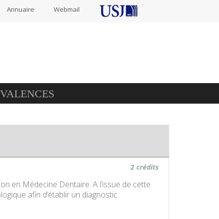
Annuaire
Webmail
IVALENCES
2 crédits
n en Médecine Dentaire. A l’issue de cette
logique afin d’établir un diagnostic