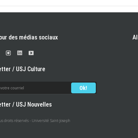
our des médias sociaux
A
tter / USJ Culture
tter / USJ Nouvelles
 droits réservés - Université Saint-Joseph