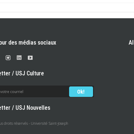
our des médias sociaux
A
tter / USJ Culture
tter / USJ Nouvelles
 droits réservés - Université Saint-Joseph