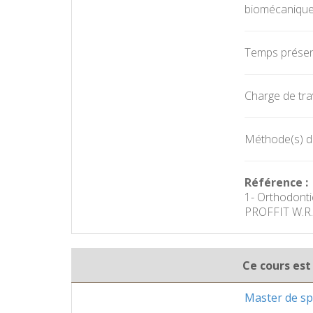
biomécanique 
Temps présent
Charge de trav
Méthode(s) d'
Référence :
1- Orthodonti
PROFFIT W.R.
Ce cours est
Master de spé