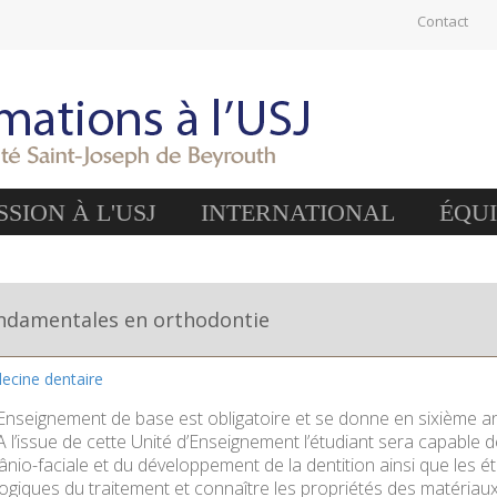
Contact
SION À L'USJ
INTERNATIONAL
ÉQU
ondamentales en orthodontie
ecine dentaire
’Enseignement de base est obligatoire et se donne en sixième 
A l’issue de cette Unité d’Enseignement l’étudiant sera capable
nio-faciale et du développement de la dentition ainsi que les éti
ogiques du traitement et connaître les propriétés des matériaux 