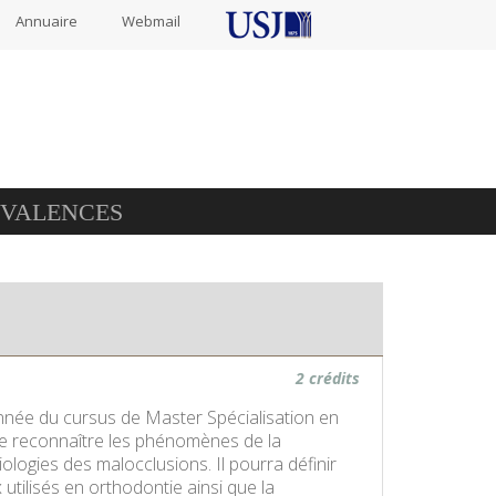
Annuaire
Webmail
IVALENCES
2 crédits
année du cursus de Master Spécialisation en
 de reconnaître les phénomènes de la
ologies des malocclusions. Il pourra définir
utilisés en orthodontie ainsi que la