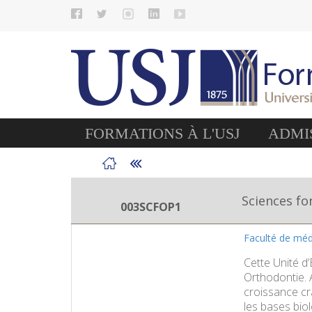
FORMATIONS À L'USJ
ADMIS
Sciences f
003SCFOP1
Faculté de méd
Cette Unité d
Orthodontie. 
croissance crâ
les bases biol