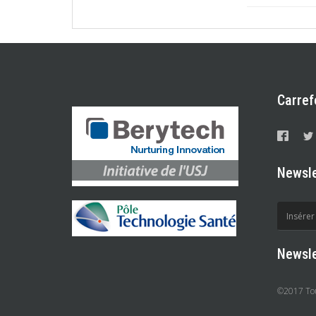
Carref
Newsle
Newsle
©2017 Tous