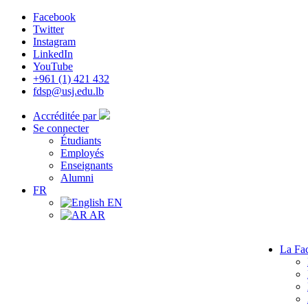
Facebook
Twitter
Instagram
LinkedIn
YouTube
+961 (1) 421 432
fdsp@usj.edu.lb
Accréditée par
Se connecter
Étudiants
Employés
Enseignants
Alumni
FR
EN
AR
La Fac