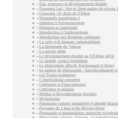
-
Eau, ressource et développement durable
-
Espagnol 1a4 / 1ère et 2ème parties du niveau 
-
Goncourt : le choix de l'Orient
-
Humanités numériques I
-
Initiation à l'environnement
-
Initiation au patrimoine
-
Introduction à l'anthropologie
-
Introduction aux Relations publiques
-
La carte et le langage cartographique
-
La diplomatie du Vatican
-
La pensée shiite
-
Le développement durable au XXIème siècle
-
Le monde, espace touristique
-
Le phénomène affectif: Kierkegaard et Henry
-
les ateliers de philosophie : Interdisciplinarité et
-
Les Textes fondateurs
-
L'impérialisme européen
-
Littérature et Francophonies
-
Littérature et religion
-
Médias et Revendications Sociales
-
Mythologies
-
Patrimoine culturel immatériel et identité libana
-
Paysages du Liban et du Moyen-Orient
-
Persuasion et manipulation: approche sociolog
-
Philosophie antique : Aristote - la métaphysiqu