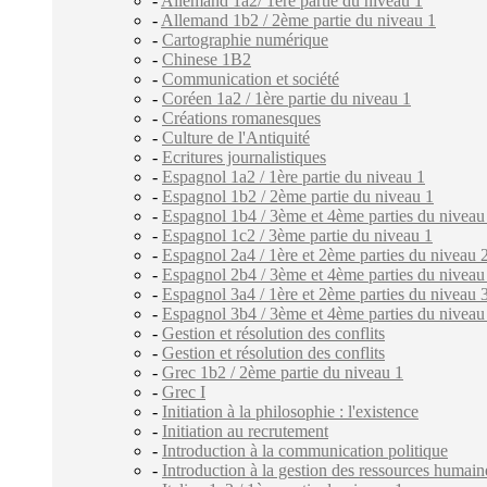
-
Allemand 1a2/ 1ère partie du niveau 1
-
Allemand 1b2 / 2ème partie du niveau 1
-
Cartographie numérique
-
Chinese 1B2
-
Communication et société
-
Coréen 1a2 / 1ère partie du niveau 1
-
Créations romanesques
-
Culture de l'Antiquité
-
Ecritures journalistiques
-
Espagnol 1a2 / 1ère partie du niveau 1
-
Espagnol 1b2 / 2ème partie du niveau 1
-
Espagnol 1b4 / 3ème et 4ème parties du niveau
-
Espagnol 1c2 / 3ème partie du niveau 1
-
Espagnol 2a4 / 1ère et 2ème parties du niveau 
-
Espagnol 2b4 / 3ème et 4ème parties du niveau
-
Espagnol 3a4 / 1ère et 2ème parties du niveau 
-
Espagnol 3b4 / 3ème et 4ème parties du niveau
-
Gestion et résolution des conflits
-
Gestion et résolution des conflits
-
Grec 1b2 / 2ème partie du niveau 1
-
Grec I
-
Initiation à la philosophie : l'existence
-
Initiation au recrutement
-
Introduction à la communication politique
-
Introduction à la gestion des ressources humain