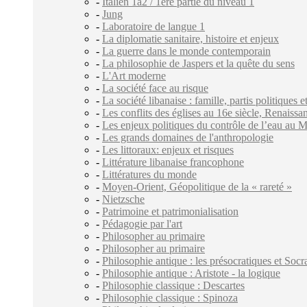
-
Italien 1a2 / 1ère partie du niveau 1
-
Jung
-
Laboratoire de langue 1
-
La diplomatie sanitaire, histoire et enjeux
-
La guerre dans le monde contemporain
-
La philosophie de Jaspers et la quête du sens
-
L'Art moderne
-
La société face au risque
-
La société libanaise : famille, partis politiques
-
Les conflits des églises au 16e siècle, Renaiss
-
Les enjeux politiques du contrôle de l’eau au 
-
Les grands domaines de l'anthropologie
-
Les littoraux: enjeux et risques
-
Littérature libanaise francophone
-
Littératures du monde
-
Moyen-Orient, Géopolitique de la « rareté »
-
Nietzsche
-
Patrimoine et patrimonialisation
-
Pédagogie par l'art
-
Philosopher au primaire
-
Philosopher au primaire
-
Philosophie antique : les présocratiques et Socr
-
Philosophie antique : Aristote - la logique
-
Philosophie classique : Descartes
-
Philosophie classique : Spinoza