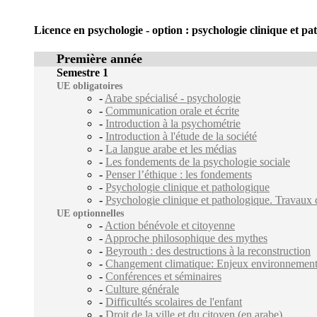
Licence en psychologie - option : psychologie clinique et pa
Première année
Semestre 1
UE obligatoires
-
Arabe spécialisé - psychologie
-
Communication orale et écrite
-
Introduction à la psychométrie
-
Introduction à l'étude de la société
-
La langue arabe et les médias
-
Les fondements de la psychologie sociale
-
Penser l’éthique : les fondements
-
Psychologie clinique et pathologique
-
Psychologie clinique et pathologique. Travaux 
UE optionnelles
-
Action bénévole et citoyenne
-
Approche philosophique des mythes
-
Beyrouth : des destructions à la reconstruction
-
Changement climatique: Enjeux environnementa
-
Conférences et séminaires
-
Culture générale
-
Difficultés scolaires de l'enfant
-
Droit de la ville et du citoyen (en arabe)