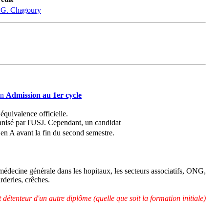
z G. Chagoury
ion
Admission au 1er cycle
équivalence officielle.
anisé par l'USJ. Cependant, un candidat
é en A avant la fin du second semestre.
 médecine générale dans les hopitaux, les secteurs associatifs, ONG,
arderies, crêches.
détenteur d'un autre diplôme (quelle que soit la formation initiale)