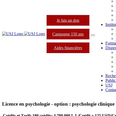
Je fais un don
Instit
Campagne 150 ans
Forma
Aides financières
Dispen
Reche
Public
USJ
Conta
Licence en psychologie - option : psychologie clinique
Crédits et Tarifs
180 crédits: 4,780,000 L.L/Crédit + 125 USD/Cr