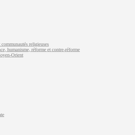
 et communautés religieuses
ance, humanisme, réforme et contre-réforme
Moyen-Orient
ate