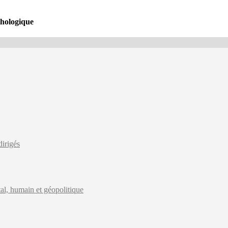
thologique
dirigés
l, humain et géopolitique