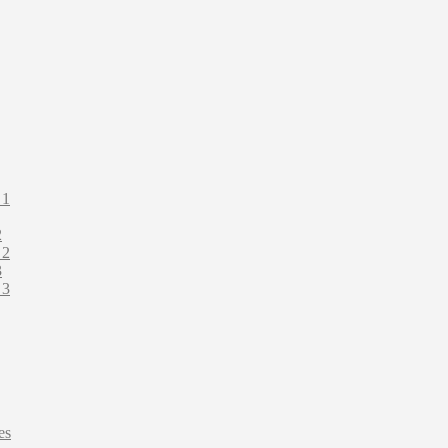
 1
2
 2
3
 3
es