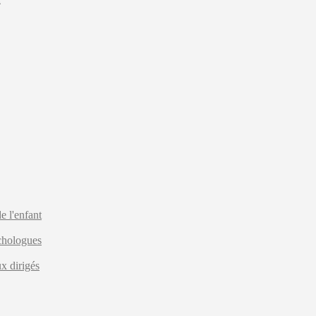
e l'enfant
ychologues
x dirigés