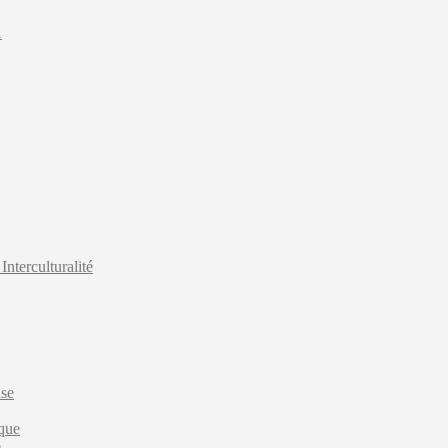
1
 Interculturalité
ise
ique
e