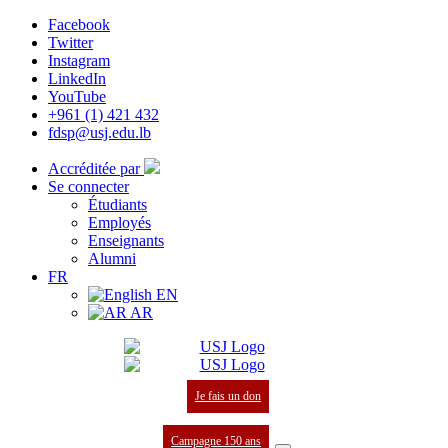
Facebook
Twitter
Instagram
LinkedIn
YouTube
+961 (1) 421 432
fdsp@usj.edu.lb
Accréditée par
Se connecter
Étudiants
Employés
Enseignants
Alumni
FR
EN
AR
Je fais un don
Campagne 150 ans