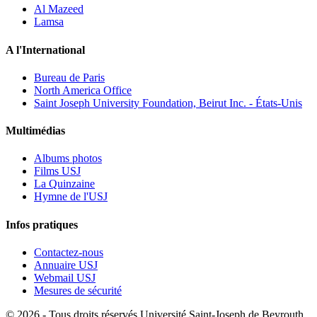
Al Mazeed
Lamsa
A l'International
Bureau de Paris
North America Office
Saint Joseph University Foundation, Beirut Inc. - États-Unis
Multimédias
Albums photos
Films USJ
La Quinzaine
Hymne de l'USJ
Infos pratiques
Contactez-nous
Annuaire USJ
Webmail USJ
Mesures de sécurité
©
2026 - Tous droits réservés Université Saint-Joseph de Beyrouth