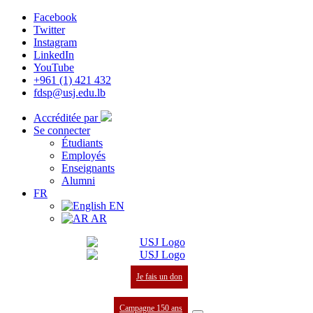
Facebook
Twitter
Instagram
LinkedIn
YouTube
+961 (1) 421 432
fdsp@usj.edu.lb
Accréditée par
Se connecter
Étudiants
Employés
Enseignants
Alumni
FR
EN
AR
Je fais un don
Campagne 150 ans