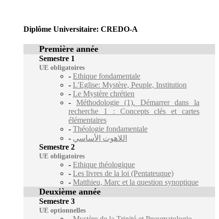
Diplôme Universitaire: CREDO-A
Première année
Semestre 1
UE obligatoires
-
Ethique fondamentale
-
L'Eglise: Mystère, Peuple, Institution
-
Le Mystère chrétien
-
Méthodologie (1). Démarrer dans la
recherche 1 : Concepts clés et cartes
élémentaires
-
Théologie fondamentale
-
اللاهوت الأساسي
Semestre 2
UE obligatoires
-
Ethique théologique
-
Les livres de la loi (Pentateuque)
-
Matthieu, Marc et la question synoptique
Deuxième année
Semestre 3
UE optionnelles
-
Mystère de la Trinité et Pneumatologie