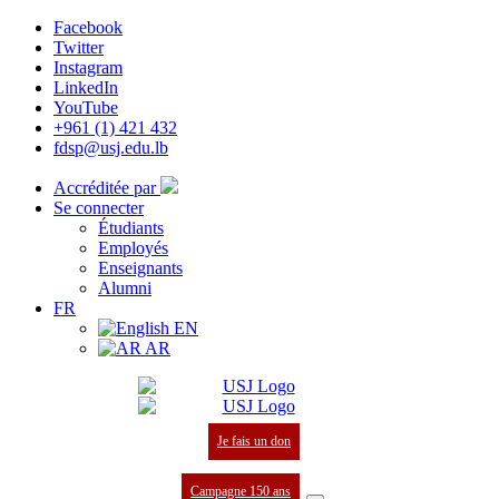
Facebook
Twitter
Instagram
LinkedIn
YouTube
+961 (1) 421 432
fdsp@usj.edu.lb
Accréditée par
Se connecter
Étudiants
Employés
Enseignants
Alumni
FR
EN
AR
Je fais un don
Campagne 150 ans