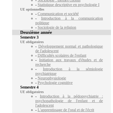
-
Sociologie : thèmes choisis
-
Statistique descriptive en psychologie I
UE optionnelles
-
Communication et société
-
Introduction à la communication
politique
-
Sociologie de la religion
Deuxième année
Semestre 3
UE obligatoires
-
Développement normal et pathologique
de l'adolescent
-
Difficultés scolaires de l'enfant
-
Initiation aux travaux d'études et de
recherche
-
Introduction à la sémiologie
psychiatrique
-
Neurophysiologie
-
Psychologie cognitive
Semestre 4
UE obligatoires
-
Introduction à la pédopsychiatrie :
psychopathologie de l'enfant et de
l'adolescent
-
L'apprentissage de l'oral et de l'écrit