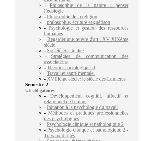
-
Philosophie de la nature : penser
l’écologie
-
Philosophie de la religion
-
philosophie, écriture et guérison
-
Psychologie et gestion des ressources
humaines
-
Regarder une œuvre d'art : XV-XIXème
siècle
-
Société et actualité
-
Stratégies de communication des
associations
-
Théories sociologiques I
-
Travail et santé mentale.
-
XVIIIème siècle: le siècle des Lumières
Semestre 2
UE obligatoires
-
Développement cognitif, affectif et
relationnel de l'enfant
-
Initiation à la psychologie du travail
-
Méthodes et pratiques professionnelles
des psychologues
-
Psychologie clinique et pathologique 2
-
Psychologie clinique et pathologique 2 -
Travaux dirigés