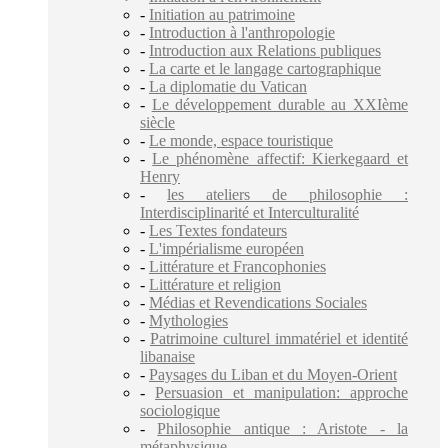
-
Initiation au patrimoine
-
Introduction à l'anthropologie
-
Introduction aux Relations publiques
-
La carte et le langage cartographique
-
La diplomatie du Vatican
-
Le développement durable au XXIème
siècle
-
Le monde, espace touristique
-
Le phénomène affectif: Kierkegaard et
Henry
-
les ateliers de philosophie :
Interdisciplinarité et Interculturalité
-
Les Textes fondateurs
-
L'impérialisme européen
-
Littérature et Francophonies
-
Littérature et religion
-
Médias et Revendications Sociales
-
Mythologies
-
Patrimoine culturel immatériel et identité
libanaise
-
Paysages du Liban et du Moyen-Orient
-
Persuasion et manipulation: approche
sociologique
-
Philosophie antique : Aristote - la
métaphysique