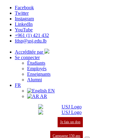
Facebook
Twitter
Instagram
LinkedIn
YouTube
+961 (1) 421 432
fdsp@usj.edu.lb
Accréditée par
Se connecter
Étudiants
Employés
Enseignants
Alumni
FR
EN
AR
Je fais un don
Campagne 150 ans