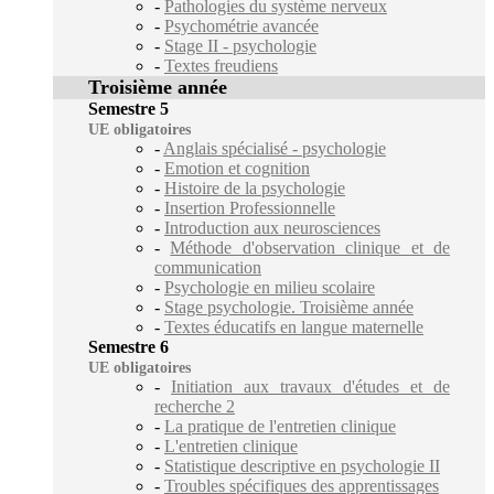
-
Pathologies du système nerveux
-
Psychométrie avancée
-
Stage II - psychologie
-
Textes freudiens
Troisième année
Semestre 5
UE obligatoires
-
Anglais spécialisé - psychologie
-
Emotion et cognition
-
Histoire de la psychologie
-
Insertion Professionnelle
-
Introduction aux neurosciences
-
Méthode d'observation clinique et de
communication
-
Psychologie en milieu scolaire
-
Stage psychologie. Troisième année
-
Textes éducatifs en langue maternelle
Semestre 6
UE obligatoires
-
Initiation aux travaux d'études et de
recherche 2
-
La pratique de l'entretien clinique
-
L'entretien clinique
-
Statistique descriptive en psychologie II
-
Troubles spécifiques des apprentissages