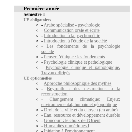
Première année
Semestre 1
UE obligatoires
-
Arabe spécialisé - psychologie
-
Communication orale et écrite
-
Introduction à la psychométrie
-
Introduction à l'étude de la société
-
Les fondements de la psychologie
sociale
-
Penser l’éthique : les fondements
-
Psychologie clinique et pathologique
-
Psychologie clinique et pathologique.
Travaux dirigés
UE optionnelles
-
Approche philosophique des mythes
-
Beyrouth : des destructions à la
reconstruction
-
Changement climatique: Enjeux
environnemental, humain et géopolitique
-
Droit de la ville et du citoyen (en arabe)
-
Eau, ressource et développement durable
-
Goncourt : le choix de l'Orient
-
Humanités numériques I
-
Initiation à l'environnement