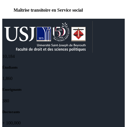
Maîtrise transitoire en Service social
10,801
Étudiants
1,973
Enseignants
403
Doctorants
+
100,000