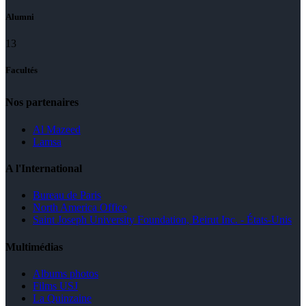
Alumni
13
Facultés
Nos partenaires
Al Mazeed
Lamsa
A l'International
Bureau de Paris
North America Office
Saint Joseph University Foundation, Beirut Inc. - États-Unis
Multimédias
Albums photos
Films USJ
La Quinzaine