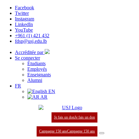
Facebook
Twitter
Instagram
LinkedIn
YouTube
+961 (1) 421 432
fdsp@usj.edu.lb
Accréditée par
Se connecter
Étudiants
Employés
Enseignants
Alumni
FR
EN
AR
Je fais un don
Je fais un don
Campagne 150 ans
Campagne 150 ans