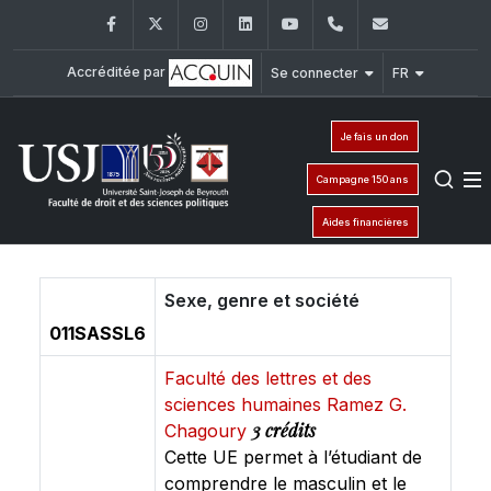
Facebook
Twitter
Instagram
LinkedIn
YouTube
+961 (1) 421 432
fdsp@usj.e
Accréditée par
Se connecter
FR
Je fais un don
Campagne 150 ans
Aides financières
Sexe, genre et société
011SASSL6
Faculté des lettres et des
sciences humaines Ramez G.
3 crédits
Chagoury
Cette UE permet à l’étudiant de
comprendre le masculin et le