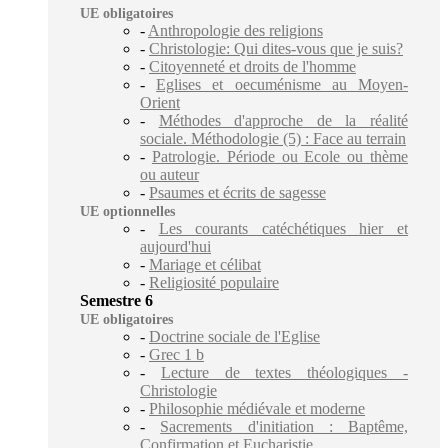
UE obligatoires
-
Anthropologie des religions
-
Christologie: Qui dites-vous que je suis?
-
Citoyenneté et droits de l'homme
-
Eglises et oecuménisme au Moyen-
Orient
-
Méthodes d'approche de la réalité
sociale. Méthodologie (5) : Face au terrain
-
Patrologie. Période ou Ecole ou thème
ou auteur
-
Psaumes et écrits de sagesse
UE optionnelles
-
Les courants catéchétiques hier et
aujourd'hui
-
Mariage et célibat
-
Religiosité populaire
Semestre 6
UE obligatoires
-
Doctrine sociale de l'Eglise
-
Grec 1 b
-
Lecture de textes théologiques -
Christologie
-
Philosophie médiévale et moderne
-
Sacrements d'initiation : Baptême,
Confirmation et Eucharistie.