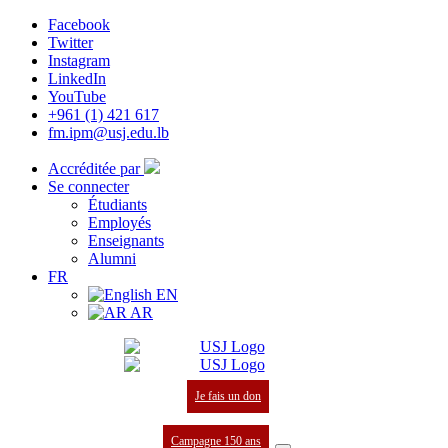
Facebook
Twitter
Instagram
LinkedIn
YouTube
+961 (1) 421 617
fm.ipm@usj.edu.lb
Accréditée par
Se connecter
Étudiants
Employés
Enseignants
Alumni
FR
EN
AR
Je fais un don
Campagne 150 ans