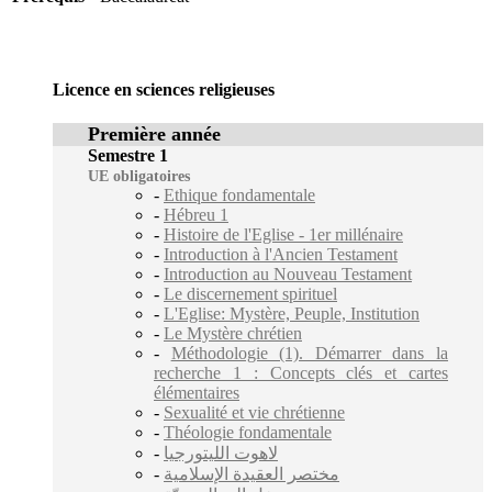
Licence en sciences religieuses
Première année
Semestre 1
UE obligatoires
-
Ethique fondamentale
-
Hébreu 1
-
Histoire de l'Eglise - 1er millénaire
-
Introduction à l'Ancien Testament
-
Introduction au Nouveau Testament
-
Le discernement spirituel
-
L'Eglise: Mystère, Peuple, Institution
-
Le Mystère chrétien
-
Méthodologie (1). Démarrer dans la
recherche 1 : Concepts clés et cartes
élémentaires
-
Sexualité et vie chrétienne
-
Théologie fondamentale
-
لاهوت الليتورجيا
-
مختصر العقيدة الإسلامية