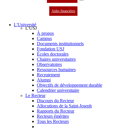
Aides financières
L'Université
L'USJ
À propos
Campus
Documents institutionnels
Fondation USJ
Écoles doctorales
Chaires universitaires
Observatoires
Ressources humaines
Recrutement
Alumni
Objectifs de développement durable
Calendrier universitaire
Le Recteur
Discours du Recteur
Allocutions de la Saint-Joseph
Rapports du Recteur
Recteurs émérites
Tous les Recteurs