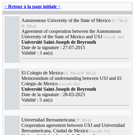
>
Retour à la page initiale
<
Autonomous University of the State of Mexico
[U: 746-u]
[P: 266-p]
Agreement of cooperation between the Autonomous
University of the State of Mexico and USJ
[ConvID: 464]
Université Saint-Joseph de Beyrouth
Date de la signature : 27-07-2015
Validité : 3 an(s)
El Colegio de Mexico
[U: 994-u] [P: 485-p]
Memorandum of understanding between USJ and El
Colegio de Mexico
[ConvID: 842]
Université Saint-Joseph de Beyrouth
Date de la signature : 28-03-2023
Validité : 5 an(s)
Universidad Iberoamericana
[P: 303-p]
Cooperation agreement between USJ and Universidad
Iberoamericana, Ciudad de Mexico
[ConvID: 525]