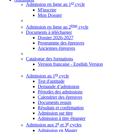
er
Admission en ligne au 1
cycle
M'inscrire
Mon Dossier
ème
Admission en ligne au 2
cycle
Documents à télécharger
Dossier 2026-2027
Programme des épreuves
Anciennes épreuves
Catalogue des formations
Version française - English Version
er
Admission au 1
cycle
Test d'aptitude
Demande d’admission
Périodes des admissions
Calendrier des épreuves
Documents requis
Résultats et confirmation
Admission sur titre
Admission à titre étranger
e
e
Admission aux 2
et 3
cycles
Admission en Master