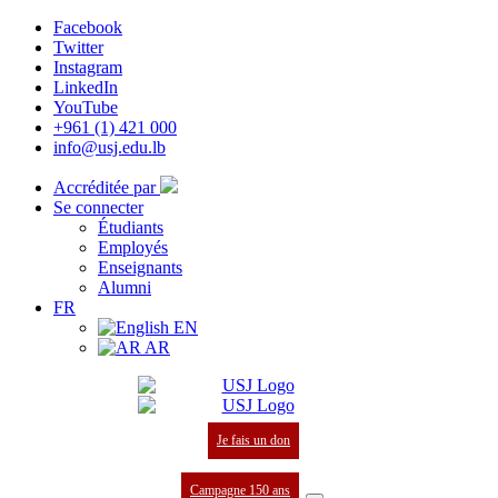
Facebook
Twitter
Instagram
LinkedIn
YouTube
+961 (1) 421 000
info@usj.edu.lb
Accréditée par
Se connecter
Étudiants
Employés
Enseignants
Alumni
FR
EN
AR
Je fais un don
Campagne 150 ans