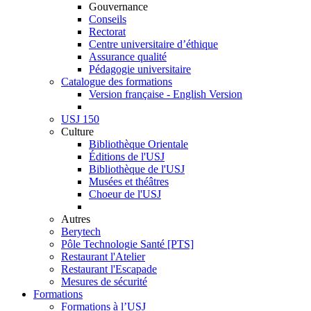
Gouvernance
Conseils
Rectorat
Centre universitaire d’éthique
Assurance qualité
Pédagogie universitaire
Catalogue des formations
Version française - English Version
USJ 150
Culture
Bibliothèque Orientale
Éditions de l'USJ
Bibliothèque de l'USJ
Musées et théâtres
Choeur de l'USJ
Autres
Berytech
Pôle Technologie Santé [PTS]
Restaurant l'Atelier
Restaurant l'Escapade
Mesures de sécurité
Formations
Formations à l’USJ