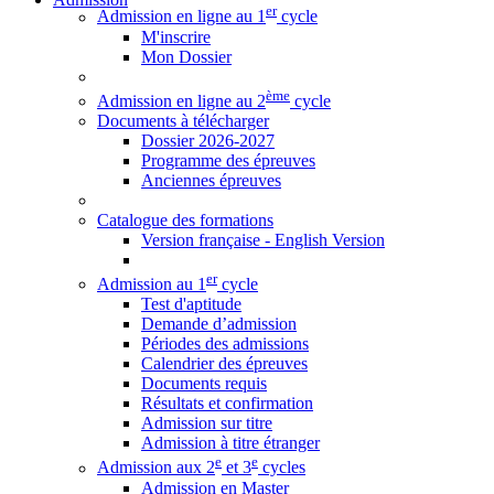
er
Admission en ligne au 1
cycle
M'inscrire
Mon Dossier
ème
Admission en ligne au 2
cycle
Documents à télécharger
Dossier 2026-2027
Programme des épreuves
Anciennes épreuves
Catalogue des formations
Version française - English Version
er
Admission au 1
cycle
Test d'aptitude
Demande d’admission
Périodes des admissions
Calendrier des épreuves
Documents requis
Résultats et confirmation
Admission sur titre
Admission à titre étranger
e
e
Admission aux 2
et 3
cycles
Admission en Master