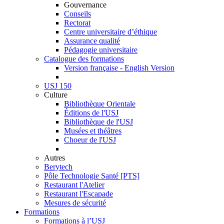
Gouvernance
Conseils
Rectorat
Centre universitaire d’éthique
Assurance qualité
Pédagogie universitaire
Catalogue des formations
Version française - English Version
USJ 150
Culture
Bibliothèque Orientale
Éditions de l'USJ
Bibliothèque de l'USJ
Musées et théâtres
Choeur de l'USJ
Autres
Berytech
Pôle Technologie Santé [PTS]
Restaurant l'Atelier
Restaurant l'Escapade
Mesures de sécurité
Formations
Formations à l’USJ