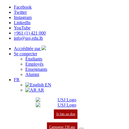
Facebook
Twitter
Instagram
LinkedIn
YouTube
+961 (1) 421 000
info@usj.edu.lb
Accréditée par
Se connecter
Étudiants
Employés
Enseignants
Alumni
FR
EN
AR
Je fais un don
Campagne 150 ans