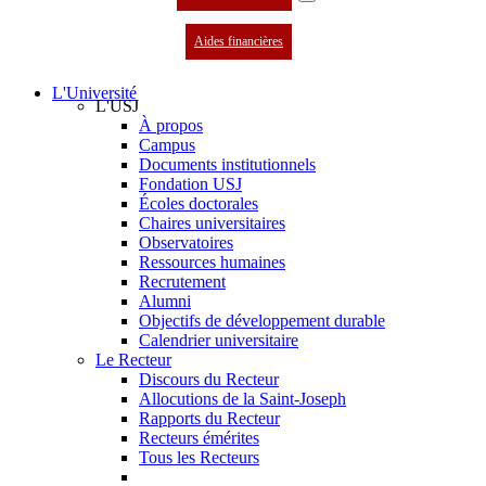
Aides financières
L'Université
L'USJ
À propos
Campus
Documents institutionnels
Fondation USJ
Écoles doctorales
Chaires universitaires
Observatoires
Ressources humaines
Recrutement
Alumni
Objectifs de développement durable
Calendrier universitaire
Le Recteur
Discours du Recteur
Allocutions de la Saint-Joseph
Rapports du Recteur
Recteurs émérites
Tous les Recteurs