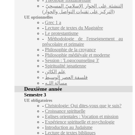
-
Théologie fondamentale
-
التنشئة على الحوار الإسلاميّ المسيحيّ
(التركيز على تقنيات التواصل والحوار)
UE optionnelles
-
Grec 1 a
-
Lecture de textes du Magistère
-
Le protestantisme
-
Méthodologie de l'enseignement au
préscolaire et primaire
-
Philosophie de la croyance
-
Philosophie médiévale et moderne
-
Session : 'Logocounseling 3'
-
Spiritualité ignatienne
-
علم الكائن
-
فلسفة العصر الوسيط
-
مسألة اللـه
Deuxième année
Semestre 3
UE obligatoires
-
Christologie: Qui dites-vous que je suis?
-
Croissance spirituelle
-
Eglises orientales : Vocation et mission
-
Expérience spirituelle et psychologie
-
Introduction au Judaïsme
-
Lecture de textes bibliques