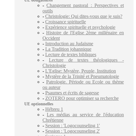
UE obligatoires
-
Changement pastoral : Perspectives et
outils
-
Christologie: Qui dites-vous que je suis?
-
Croissance spirituelle
-
Expérience spirituelle et psychologie
-
Histoire de l'Eglise 2ème millénaire en
Occident
-
Introduction au Judaïsme
-
La Tradition johannique
-
Lecture de textes bibliques
-
Lecture de textes théologiques -
Christologie
-
L'Eglise: Mystère, Peuple, Institution
-
Mystère de la Trinité et Pneumatologie
-
Patrologie. Période ou Ecole ou thème
ou auteur
-
Psaumes et écrits de sagesse
-
ZOTERO pour optimiser sa recherche
UE optionnelles
-
Hébreu 1
-
Les médias au service de l'éducation
Chrétienne
-
Session : 'Logocounseling 1'
-
Session : 'Logocounseling 2'