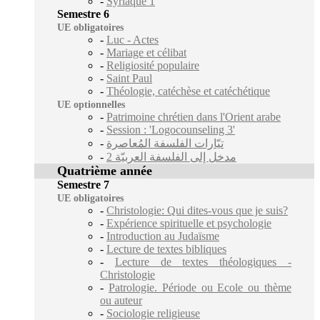
-
Syriaque 1
Semestre 6
UE obligatoires
-
Luc - Actes
-
Mariage et célibat
-
Religiosité populaire
-
Saint Paul
-
Théologie, catéchèse et catéchétique
UE optionnelles
-
Patrimoine chrétien dans l'Orient arabe
-
Session : 'Logocounseling 3'
-
تيّارات الفلسفة المُعاصرة
-
مدخل إلى الفلسفة العربيّة 2
Quatrième année
Semestre 7
UE obligatoires
-
Christologie: Qui dites-vous que je suis?
-
Expérience spirituelle et psychologie
-
Introduction au Judaïsme
-
Lecture de textes bibliques
-
Lecture de textes théologiques -
Christologie
-
Patrologie. Période ou Ecole ou thème
ou auteur
-
Sociologie religieuse