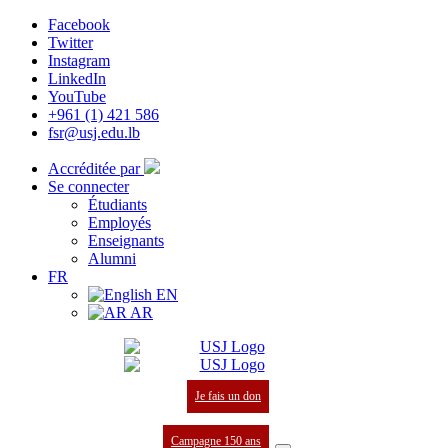
Facebook
Twitter
Instagram
LinkedIn
YouTube
+961 (1) 421 586
fsr@usj.edu.lb
Accréditée par
Se connecter
Étudiants
Employés
Enseignants
Alumni
FR
EN
AR
Je fais un don
Campagne 150 ans