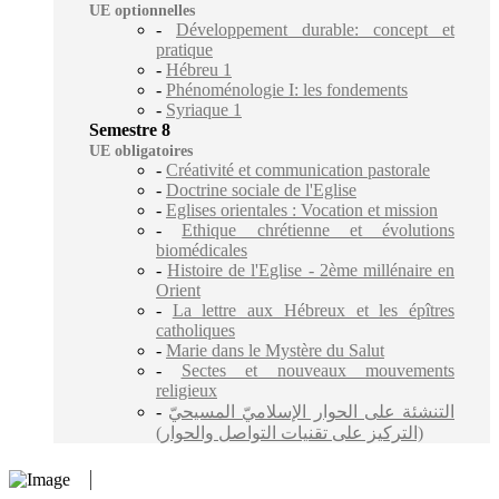
UE optionnelles
-
Développement durable: concept et
pratique
-
Hébreu 1
-
Phénoménologie I: les fondements
-
Syriaque 1
Semestre 8
UE obligatoires
-
Créativité et communication pastorale
-
Doctrine sociale de l'Eglise
-
Eglises orientales : Vocation et mission
-
Ethique chrétienne et évolutions
biomédicales
-
Histoire de l'Eglise - 2ème millénaire en
Orient
-
La lettre aux Hébreux et les épîtres
catholiques
-
Marie dans le Mystère du Salut
-
Sectes et nouveaux mouvements
religieux
-
التنشئة على الحوار الإسلاميّ المسيحيّ
(التركيز على تقنيات التواصل والحوار)