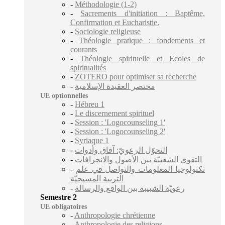
-
Méthodologie (1-2)
-
Sacrements d'initiation : Baptême,
Confirmation et Eucharistie.
-
Sociologie religieuse
-
Théologie pratique : fondements et
courants
-
Théologie spirituelle et Ecoles de
spiritualités
-
ZOTERO pour optimiser sa recherche
-
مختصر العقيدة الإسلامية
UE optionnelles
-
Hébreu 1
-
Le discernement spirituel
-
Session : 'Logocounseling 1'
-
Session : 'Logocounseling 2'
-
Syriaque 1
-
التحوّل الرعويّ: آفاق وأدوات
-
التقوى الشعبيّة بين الأصول والانحرافات
-
تكنولوجيا المعلومات والتواصل في علم
التربية المسيحيّة
-
رعويّة الشبيبة بين الواقع والرسالة
Semestre 2
UE obligatoires
-
Anthropologie chrétienne
-
Anthropologie des religions