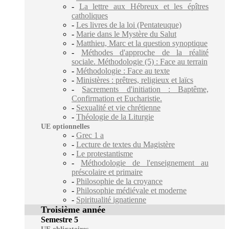
-
La lettre aux Hébreux et les épîtres
catholiques
-
Les livres de la loi (Pentateuque)
-
Marie dans le Mystère du Salut
-
Matthieu, Marc et la question synoptique
-
Méthodes d'approche de la réalité
sociale. Méthodologie (5) : Face au terrain
-
Méthodologie : Face au texte
-
Ministères : prêtres, religieux et laïcs
-
Sacrements d'initiation : Baptême,
Confirmation et Eucharistie.
-
Sexualité et vie chrétienne
-
Théologie de la Liturgie
UE optionnelles
-
Grec 1 a
-
Lecture de textes du Magistère
-
Le protestantisme
-
Méthodologie de l'enseignement au
préscolaire et primaire
-
Philosophie de la croyance
-
Philosophie médiévale et moderne
-
Spiritualité ignatienne
Troisième année
Semestre 5