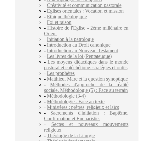
-
Créativité et communication pastorale
-
Eglises orientales : Vocation et mission
-
Ethique théologique
-
Foi et raison
-
Histoire de l'Eglise - 2ème millénaire en
Orient
-
Initiation à la patrologie
-
Introduction au Droit canonique
-
Introduction au Nouveau Testament
-
Les livres de la loi (Pentateuque)
-
Les moyens didactiques dans le monde
pastoral et catéchétique: stratégies et outils
-
Les prophètes
-
Matthieu, Marc et la question synoptique
-
Méthodes d'approche de la réalité
sociale. Méthodologie (5) : Face au terrain
-
Méthodologie (3-4)
-
Méthodologie : Face au texte
-
Ministères : prêtres, religieux et laïcs
-
Sacrements d'initiation : Baptême,
Confirmation et Eucharistie.
-
Sectes et nouveaux mouvements
religieux
-
Théologie de la Liturgie