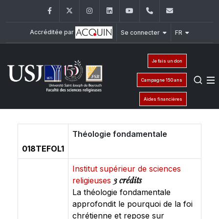
Facebook
Twitter
Instagram
LinkedIn
YouTube
+961 (1) 421 586
fsr@usj.ed
Accréditée par
Se connecter
FR
Je fais un don
Campagne 150 ans
Aides financières
Théologie fondamentale
018TEFOL1
Institut supérieur de sciences
3 crédits
religieuses
La théologie fondamentale
approfondit le pourquoi de la foi
chrétienne et repose sur