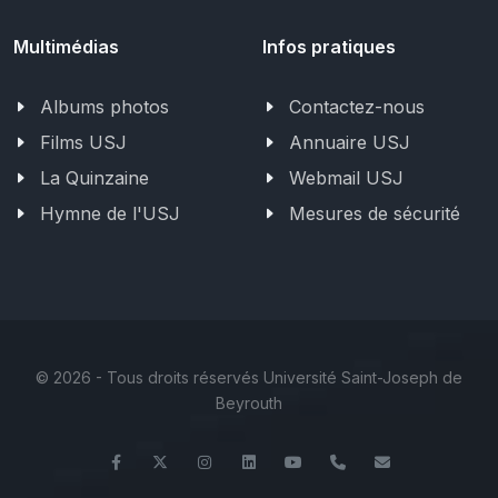
Multimédias
Infos pratiques
Albums photos
Contactez-nous
Films USJ
Annuaire USJ
La Quinzaine
Webmail USJ
Hymne de l'USJ
Mesures de sécurité
©
2026 - Tous droits réservés Université Saint-Joseph de
Beyrouth
Facebook
Twitter
Instagram
LinkedIn
YouTube
+961 (1) 421 586
fsr@usj.edu