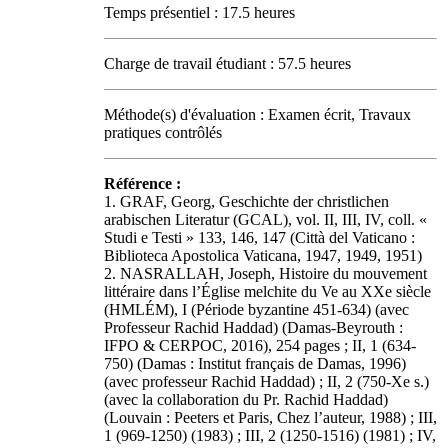
Temps présentiel : 17.5 heures
Charge de travail étudiant : 57.5 heures
Méthode(s) d'évaluation : Examen écrit, Travaux
pratiques contrôlés
Référence :
1. GRAF, Georg, Geschichte der christlichen
arabischen Literatur (GCAL), vol. II, III, IV, coll. «
Studi e Testi » 133, 146, 147 (Città del Vaticano :
Biblioteca Apostolica Vaticana, 1947, 1949, 1951)
2. NASRALLAH, Joseph, Histoire du mouvement
littéraire dans l’Église melchite du Ve au XXe siècle
(HMLÉM), I (Période byzantine 451-634) (avec
Professeur Rachid Haddad) (Damas-Beyrouth :
IFPO & CERPOC, 2016), 254 pages ; II, 1 (634-
750) (Damas : Institut français de Damas, 1996)
(avec professeur Rachid Haddad) ; II, 2 (750-Xe s.)
(avec la collaboration du Pr. Rachid Haddad)
(Louvain : Peeters et Paris, Chez l’auteur, 1988) ; III,
1 (969-1250) (1983) ; III, 2 (1250-1516) (1981) ; IV,