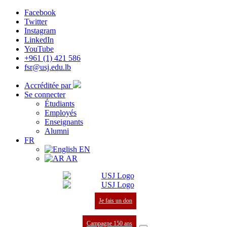
Facebook
Twitter
Instagram
LinkedIn
YouTube
+961 (1) 421 586
fsr@usj.edu.lb
Accréditée par
Se connecter
Étudiants
Employés
Enseignants
Alumni
FR
EN
AR
Je fais un don
Campagne 150 ans