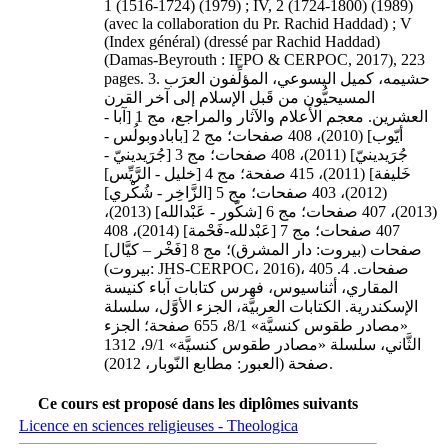
1 (1516-1724) (1979) ; IV, 2 (1724-1800) (1989)
(avec la collaboration du Pr. Rachid Haddad) ; V
(Index général) (dressé par Rachid Haddad)
(Damas-Beyrouth : IFPO & CERPOC, 2017), 223
pages. 3. حشيمه، كميل اليسوعي، المؤلِّفون العرَب
المسيحيُّون من قَبل الإسلام إلى آخر القرن
العشرين. معجم الأَعلام والآثار والمراجع، مج 1 [آبا -
أيّوب] (2010)، 408 صفحات؛ مج 2 [بابادوبولُس -
جُرَيدينيّ] (2011)، 408 صفحات؛ مج 3 [جُرَيدينيّ -
خَليفة] (2011)، 415 صفحة؛ مج 4 [خليل - الرَّيِّس]
(2012)، 403 صفحات؛ مج 5 [الزَّاخِر - شُكْري]
(2013)، 407 صفحات؛ مج 6 [شكّور - عَبْدالله] (2013)،
407 صفحات؛ مج 7 [عَبْدلله-فَحْمة] (2014)، 408
صفحات (بيروت: دار المشرق)؛ مج 8 [فَخْر – كيَّال]
(بيروت: JHS-CERPOC، 2016)، 405 صفحات. 4.
المقاري، أثناسيوس، فهرس كتابات آباء كنيسة
الإسكندرية. الكتابات العربيَّة، الجزء الأوَّل، سلسلة
«مصادر طقوس كنسيَّة» 8/1، 655 صفحة؛ الجزء
الثَّاني، سلسلة «مصادر طقوس كنسيَّة» 9/1، 1312
صفحة (العبور: مطابع النّوبار، 2012).
Ce cours est proposé dans les diplômes suivants
Licence en sciences religieuses - Theologica