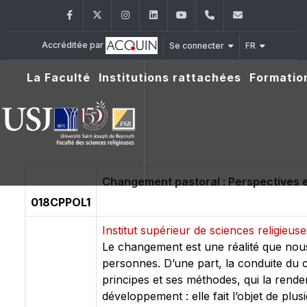
Facebook
Twitter
Instagram
LinkedIn
YouTube
+961 (1) 421 586
fsr@usj.ed
Accréditée par
Se connecter
FR
La Faculté
Institutions rattachées
Formatio
Changement pastoral : Perspectives et
018CPPOL1
Institut supérieur de sciences religieus
Le changement est une réalité que nous
personnes. D’une part, la conduite du 
principes et ses méthodes, qui la renden
développement : elle fait l’objet de plu