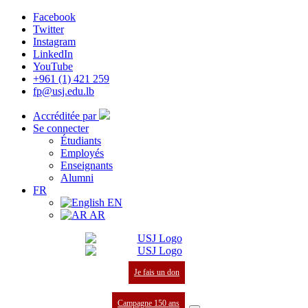
Facebook
Twitter
Instagram
LinkedIn
YouTube
+961 (1) 421 259
fp@usj.edu.lb
Accréditée par
Se connecter
Étudiants
Employés
Enseignants
Alumni
FR
EN
AR
Je fais un don
Campagne 150 ans