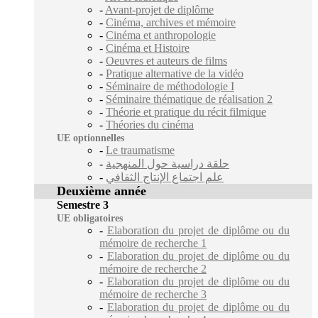
-
Avant-projet de diplôme
-
Cinéma, archives et mémoire
-
Cinéma et anthropologie
-
Cinéma et Histoire
-
Oeuvres et auteurs de films
-
Pratique alternative de la vidéo
-
Séminaire de méthodologie I
-
Séminaire thématique de réalisation 2
-
Théorie et pratique du récit filmique
-
Théories du cinéma
UE optionnelles
-
Le traumatisme
-
حلقة دراسية حول المنهجية
-
علم اجتماع الإنتاج الثقافي
Deuxième année
Semestre 3
UE obligatoires
-
Elaboration du projet de diplôme ou du
mémoire de recherche 1
-
Elaboration du projet de diplôme ou du
mémoire de recherche 2
-
Elaboration du projet de diplôme ou du
mémoire de recherche 3
-
Elaboration du projet de diplôme ou du