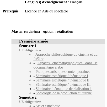
Langue(s) d'enseignement
: Français
Prérequis
Licence en Arts du spectacle
Master en cinéma - option : réalisation
Première année
Semestre 1
UE obligatoires
-
Approche philosophique du cinéma et du
théâtre
-
Espaces cinématographiques dans le
documentaire arabe
-
Pratiques artistiques contemporaines
-
Séminaire esthétique / thématique I
-
Séminaire esthétique / thématique II
-
Séminaire esthétique / thématique III
-
Séminaire thématique de réalisation 1
-
Sociologie de la production culturelle
Semestre 2
UE obligatoires
-
Art et esthétique