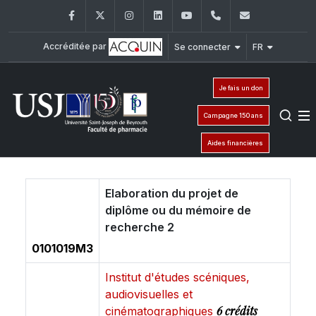
Facebook
Twitter
Instagram
LinkedIn
YouTube
+961 (1) 421 259
fp@usj.edu
Accréditée par
Se connecter
FR
Je fais un don
Campagne 150 ans
Aides financières
Elaboration du projet de
diplôme ou du mémoire de
recherche 2
0101019M3
Institut d'études scéniques,
audiovisuelles et
6 crédits
cinématographiques