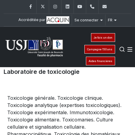
Facebook
Twitter
Instagram
LinkedIn
YouTube
+961 (1) 421 259
fp@usj.edu
Accréditée par
Se connecter
FR
Je fais un don
Campagne 150 ans
Aides financières
Laboratoire de toxicologie
Toxicologie générale. Toxicologie clinique.
Toxicologie analytique (expertises toxicologiques).
Toxicologie expérimentale. Immunotoxicologie.
Toxicologie alimentaire. Toxicomanies. Culture
cellulaire et signalisation cellulaire.
Pharmacocinétique. Toxicologie des biomatériaux.