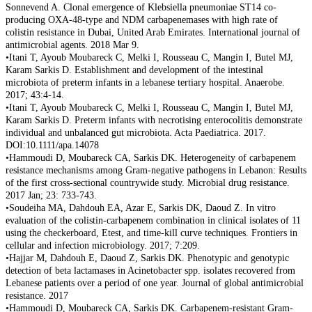
Sonnevend A. Clonal emergence of Klebsiella pneumoniae ST14 co-
producing OXA-48-type and NDM carbapenemases with high rate of
colistin resistance in Dubai, United Arab Emirates. International journal of
antimicrobial agents. 2018 Mar 9.
•Itani T, Ayoub Moubareck C, Melki I, Rousseau C, Mangin I, Butel MJ,
Karam Sarkis D. Establishment and development of the intestinal
microbiota of preterm infants in a lebanese tertiary hospital. Anaerobe.
2017; 43:4-14.
•Itani T, Ayoub Moubareck C, Melki I, Rousseau C, Mangin I, Butel MJ,
Karam Sarkis D. Preterm infants with necrotising enterocolitis demonstrate
individual and unbalanced gut microbiota. Acta Paediatrica. 2017.
DOI:10.1111/apa.14078
•Hammoudi D, Moubareck CA, Sarkis DK. Heterogeneity of carbapenem
resistance mechanisms among Gram-negative pathogens in Lebanon: Results
of the first cross-sectional countrywide study. Microbial drug resistance.
2017 Jan; 23: 733-743.
•Soudeiha MA, Dahdouh EA, Azar E, Sarkis DK, Daoud Z. In vitro
evaluation of the colistin-carbapenem combination in clinical isolates of 11
using the checkerboard, Etest, and time-kill curve techniques. Frontiers in
cellular and infection microbiology. 2017; 7:209.
•Hajjar M, Dahdouh E, Daoud Z, Sarkis DK. Phenotypic and genotypic
detection of beta lactamases in Acinetobacter spp. isolates recovered from
Lebanese patients over a period of one year. Journal of global antimicrobial
resistance. 2017
•Hammoudi D, Moubareck CA, Sarkis DK. Carbapenem-resistant Gram-