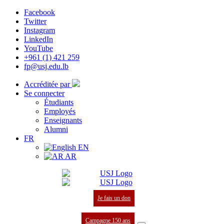
Facebook
Twitter
Instagram
LinkedIn
YouTube
+961 (1) 421 259
fp@usj.edu.lb
Accréditée par
Se connecter
Étudiants
Employés
Enseignants
Alumni
FR
EN
AR
Je fais un don
Campagne 150 ans