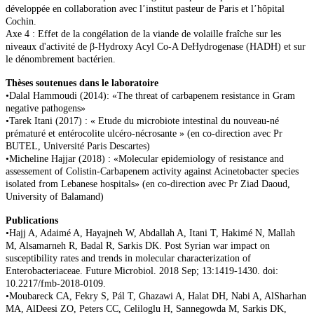
développée en collaboration avec l’institut pasteur de Paris et l’hôpital
Cochin.
Axe 4 : Effet de la congélation de la viande de volaille fraîche sur les
niveaux d'activité de β-Hydroxy Acyl Co-A DeHydrogenase (HADH) et sur
le dénombrement bactérien.
Thèses soutenues dans le laboratoire
•Dalal Hammoudi (2014): «The threat of carbapenem resistance in Gram
negative pathogens»
•Tarek Itani (2017) : « Etude du microbiote intestinal du nouveau-né
prématuré et entérocolite ulcéro-nécrosante » (en co-direction avec Pr
BUTEL, Université Paris Descartes)
•Micheline Hajjar (2018) : «Molecular epidemiology of resistance and
assessement of Colistin-Carbapenem activity against Acinetobacter species
isolated from Lebanese hospitals» (en co-direction avec Pr Ziad Daoud,
University of Balamand)
Publications
•Hajj A, Adaimé A, Hayajneh W, Abdallah A, Itani T, Hakimé N, Mallah
M, Alsamarneh R, Badal R, Sarkis DK. Post Syrian war impact on
susceptibility rates and trends in molecular characterization of
Enterobacteriaceae. Future Microbiol. 2018 Sep; 13:1419-1430. doi:
10.2217/fmb-2018-0109.
•Moubareck CA, Fekry S, Pál T, Ghazawi A, Halat DH, Nabi A, AlSharhan
MA, AlDeesi ZO, Peters CC, Celiloglu H, Sannegowda M, Sarkis DK,