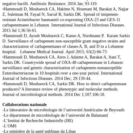
negative bacilli. Antibiotic Resistance. 2016 Jan; 93-119.
•Hammoudi D, Moubareck CA, Hakime N, Houmani M, Barakat A, Najjar
Z, Suleiman M, Fayad N, Sarraf R, Sarkis DK. Spread of imipenem-
resistant Acinetobacter baumannii co-expressing OXA-23 and GES-11
carbapenemases in Lebanon. International Journal of Infectious Diseases.
2015 Jul 1;36:56-61.
•Hammoudi D, Ayoub Moubareck C, Kanso A, Nordmann P, Karam Sarkis
D. Surveillance of carbapenem non-susceptible gram negative strains and
characterization of carbapenemases of classes A, B, and D in a Lebanese
hospital. Lebanese Medical Journal. April 2015; 63(2):66-73·
•Hammoudi D, Moubareck CA, Aires J, Adaime A, Barakat A, Itani T,
Sarkis DK. Countrywide spread of OXA-48 carbapenemase in Lebanon:
surveillance and genetic characterization of carbapenem-nonsusceptible
Enterobacteriaceae in 10 hospitals over a one-year period. International
Journal of Infectious Diseases. 2014 Dec; 29:139-44.
•Hammoudi D, Moubareck CA, Sarkis DK. How to detect carbapenemase
producers? A literature review of phenotypic and molecular methods.
Journal of microbiological methods. 2014 Dec 1;107:106-18.
Collaborations nationale
-Le laboratoire de microbiologie de l’université Américaine de Beyrouth
-Le département de microbiologie de l’université de Balamand
-L’Institut de Recherche Industrielle (IRI)
-L’OMS
-Le ministère de la santé publique du Liban