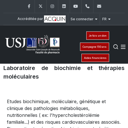
Facebook
Twitter
Instagram
LinkedIn
YouTube
+961 (1) 421 259
fp@usj.edu
Accréditée par
Se connecter
FR
Je fais un don
Campagne 150 ans
Aides financières
Laboratoire de biochimie et thérapies
moléculaires
Etudes biochimique, moléculaire, génétique et
clinique des pathologies métaboliques,
nutritionnelles ( ex: l'hypercholestérolémie
familiale...) et des risques cardiovasculaires associés.