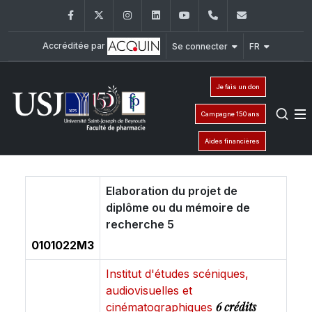
Facebook
Twitter
Instagram
LinkedIn
YouTube
+961 (1) 421 259
fp@usj.edu
Accréditée par
Se connecter
FR
Je fais un don
Campagne 150 ans
Aides financières
Elaboration du projet de
diplôme ou du mémoire de
recherche 5
0101022M3
Institut d'études scéniques,
audiovisuelles et
6 crédits
cinématographiques