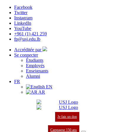
Facebook
Twitter
Instagram
LinkedIn
YouTube
+961 (1) 421 259
fp@usj.edu.lb
Accréditée par
Se connecter
Étudiants
Employés
Enseignants
Alumni
FR
EN
AR
Je fais un don
Campagne 150 ans