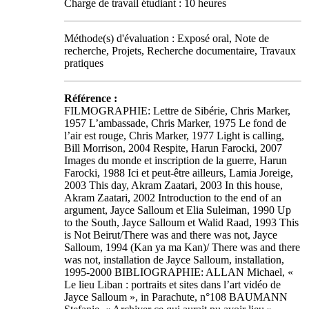
Charge de travail étudiant : 10 heures
Méthode(s) d'évaluation : Exposé oral, Note de
recherche, Projets, Recherche documentaire, Travaux
pratiques
Référence :
FILMOGRAPHIE: Lettre de Sibérie, Chris Marker,
1957 L’ambassade, Chris Marker, 1975 Le fond de
l’air est rouge, Chris Marker, 1977 Light is calling,
Bill Morrison, 2004 Respite, Harun Farocki, 2007
Images du monde et inscription de la guerre, Harun
Farocki, 1988 Ici et peut-être ailleurs, Lamia Joreige,
2003 This day, Akram Zaatari, 2003 In this house,
Akram Zaatari, 2002 Introduction to the end of an
argument, Jayce Salloum et Elia Suleiman, 1990 Up
to the South, Jayce Salloum et Walid Raad, 1993 This
is Not Beirut/There was and there was not, Jayce
Salloum, 1994 (Kan ya ma Kan)/ There was and there
was not, installation de Jayce Salloum, installation,
1995-2000 BIBLIOGRAPHIE: ALLAN Michael, «
Le lieu Liban : portraits et sites dans l’art vidéo de
Jayce Salloum », in Parachute, n°108 BAUMANN