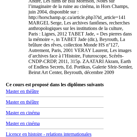
André, Les films de Bill Morrison, Notes sur
l’imaginaire de la ruine au cinéma, in Hors Champs,
juin 2004, disponible sur :
http://horschamp.qc.ca/article.php3?id_article=141
MARGEL Serge, Les archives fantômes, recherches
anthropologiques sur les institutions de la culture,
Paris : Lignes, 2012 TABET Jade, « Des pierres dans
la mémoire », in TABET Jade (dir.), Beyrouth, La
brûlure des rêves, collection Monde HS n°127,
Autrement, Paris, 2001 VERAY Laurent, Les images
d’archives face à l’Histoire, Futuroscope, Scérén-
CNDP-CRDP, 2011, 315p. ZAATARI Akram, Earth
of Endless Secrets, Ed. Portikus, Galerie Sfeir-Semler,
Beirut Art Center, Beyrouth, décembre 2009
Ce cours est proposé dans les diplômes suivants
Master en théâtre
Master en théâtre
Master en cinéma
Master en cinéma
Licence en histoire - relations internationales