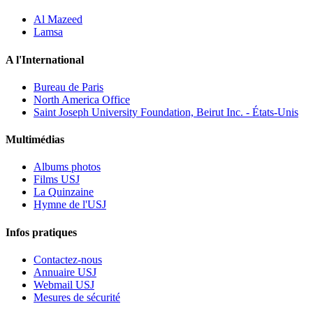
Al Mazeed
Lamsa
A l'International
Bureau de Paris
North America Office
Saint Joseph University Foundation, Beirut Inc. - États-Unis
Multimédias
Albums photos
Films USJ
La Quinzaine
Hymne de l'USJ
Infos pratiques
Contactez-nous
Annuaire USJ
Webmail USJ
Mesures de sécurité