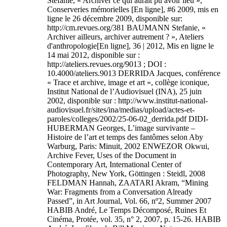
Stefanie, « Archiver ce qui aurait pu avoir lieu »,
Conserveries mémorielles [En ligne], #6 2009, mis en
ligne le 26 décembre 2009, disponible sur:
http://cm.revues.org/381 BAUMANN Stefanie, «
Archiver ailleurs, archiver autrement ? », Ateliers
d'anthropologie[En ligne], 36 | 2012, Mis en ligne le
14 mai 2012, disponible sur :
http://ateliers.revues.org/9013 ; DOI :
10.4000/ateliers.9013 DERRIDA Jacques, conférence
« Trace et archive, image et art », collège iconique,
Institut National de l’Audiovisuel (INA), 25 juin
2002, disponible sur : http://www.institut-national-
audiovisuel.fr/sites/ina/medias/upload/actes-et-
paroles/colleges/2002/25-06-02_derrida.pdf DIDI-
HUBERMAN Georges, L’image survivante –
Histoire de l’art et temps des fantômes selon Aby
Warburg, Paris: Minuit, 2002 ENWEZOR Okwui,
Archive Fever, Uses of the Document in
Contemporary Art, International Center of
Photography, New York, Göttingen : Steidl, 2008
FELDMAN Hannah, ZAATARI Akram, “Mining
War: Fragments from a Conversation Already
Passed”, in Art Journal, Vol. 66, nº2, Summer 2007
HABIB André, Le Temps Décomposé, Ruines Et
Cinéma, Protée, vol. 35, n° 2, 2007, p. 15-26. HABIB