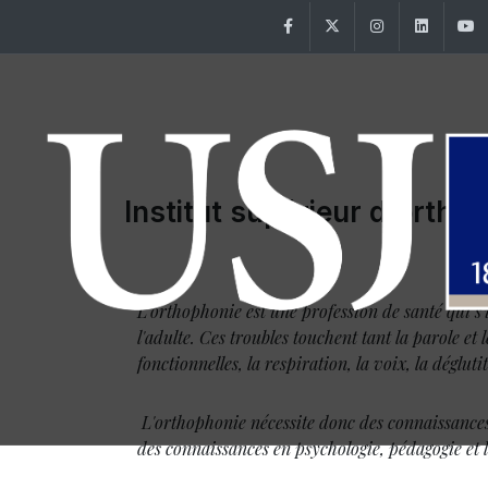
Facebook
Twitter
Instagram
Linke
Institut supérieur d'ortho
L'orthophonie est une profession de santé qui s'
l'adulte. Ces troubles touchent tant la parole et
fonctionnelles, la respiration, la voix, la dégluti
L'orthophonie nécessite donc des connaissances
des connaissances en psychologie, pédagogie et 