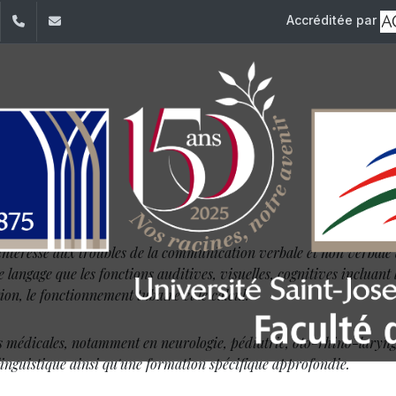
Accréditée par
dIn
YouTube
+961 (1) 421 235
fm@usj.edu.lb
phonie
intéresse aux troubles de la communication verbale et non verbale a
 le langage que les fonctions auditives, visuelles, cognitives incluan
tion, le fonctionnement tubaire et le calcul.
 médicales, notamment en neurologie, pédiatrie, oto-rhino-laryng
linguistique ainsi qu'une formation spécifique approfondie.