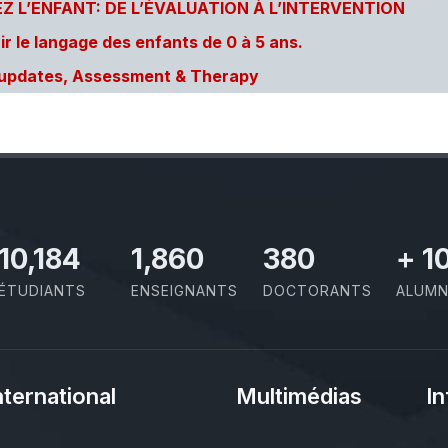
 L’ENFANT: DE L’ÉVALUATION À L’INTERVENTION
r le langage des enfants de 0 à 5 ans.
h updates, Assessment & Therapy
11,727
2,142
437
+
1
ÉTUDIANTS
ENSEIGNANTS
DOCTORANTS
ALUMN
nternational
Multimédias
In