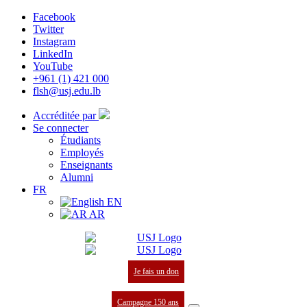
Facebook
Twitter
Instagram
LinkedIn
YouTube
+961 (1) 421 000
flsh@usj.edu.lb
Accréditée par
Se connecter
Étudiants
Employés
Enseignants
Alumni
FR
EN
AR
Je fais un don
Campagne 150 ans