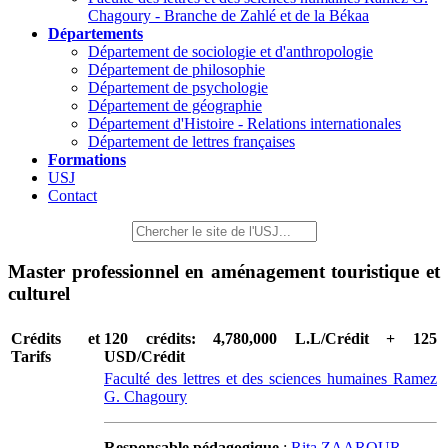
Chagoury - Branche de Zahlé et de la Békaa
Départements
Département de sociologie et d'anthropologie
Département de philosophie
Département de psychologie
Département de géographie
Département d'Histoire - Relations internationales
Département de lettres françaises
Formations
USJ
Contact
Master professionnel en aménagement touristique et
culturel
Crédits et
120 crédits: 4,780,000 L.L/Crédit + 125
Tarifs
USD/Crédit
Faculté des lettres et des sciences humaines Ramez
G. Chagoury
Responsable pédagogique
:
Rita ZAAROUR