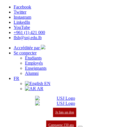
Facebook
Twitter
Instagram
LinkedIn
YouTube
+961 (1) 421 000
flsh@usj.edu.lb
Accréditée par
Se connecter
Étudiants
Employés
Enseignants
Alumni
FR
EN
AR
Je fais un don
Campagne 150 ans