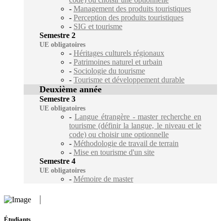
-
Management des produits touristiques
-
Perception des produits touristiques
-
SIG et tourisme
Semestre 2
UE obligatoires
-
Héritages culturels régionaux
-
Patrimoines naturel et urbain
-
Sociologie du tourisme
-
Tourisme et développement durable
Deuxième année
Semestre 3
UE obligatoires
-
Langue étrangère - master recherche en
tourisme (définir la langue, le niveau et le
code) ou choisir une optionnelle
-
Méthodologie de travail de terrain
-
Mise en tourisme d'un site
Semestre 4
UE obligatoires
-
Mémoire de master
Étudiants