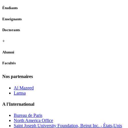
Étudiants
Enseignants
Doctorants
+
Alumni
Facultés
Nos partenaires
Al Mazeed
Lamsa
A l'International
Bureau de Paris
North America Office
Saint Joseph University Foundation, Beirut Inc. - États-Unis