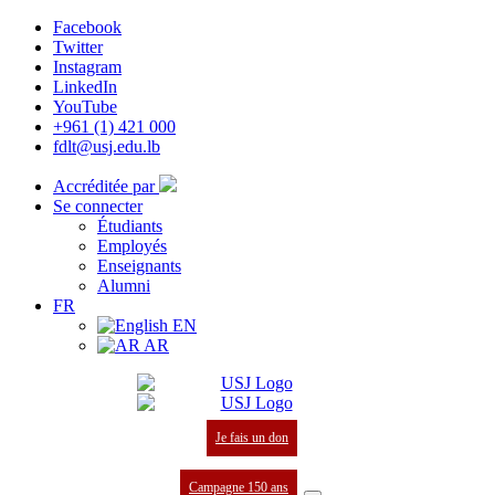
Facebook
Twitter
Instagram
LinkedIn
YouTube
+961 (1) 421 000
fdlt@usj.edu.lb
Accréditée par
Se connecter
Étudiants
Employés
Enseignants
Alumni
FR
EN
AR
Je fais un don
Campagne 150 ans