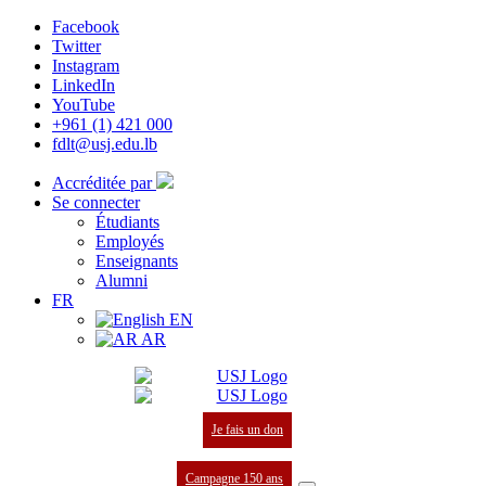
Facebook
Twitter
Instagram
LinkedIn
YouTube
+961 (1) 421 000
fdlt@usj.edu.lb
Accréditée par
Se connecter
Étudiants
Employés
Enseignants
Alumni
FR
EN
AR
Je fais un don
Campagne 150 ans