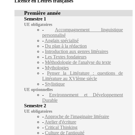
Licence en Lettres françaises
Première année
Semestre 1
UE obligatoires
-
Accompagnement linguistique
personnalisé
-
Anglais spécialisé
-
Du plan à la rédaction
-
Introduction aux genres littéraires
-
Les Textes fondateurs
-
Méthodologie de l'analyse du texte
-
Mythologies
-
Penser la Littérature : questions de
Littérature au XVIème siècle
-
Stylistique
UE optionnelles
-
Environnement et Développement
Durable
Semestre 2
UE obligatoires
-
Approche de l'imaginaire littéraire
-
Atelier d'écriture
-
Critical Thinking
-
Culture de l'antiquité