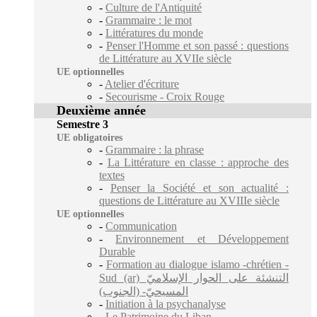
-
Culture de l'Antiquité
-
Grammaire : le mot
-
Littératures du monde
-
Penser l'Homme et son passé : questions
de Littérature au XVIIe siècle
UE optionnelles
-
Atelier d'écriture
-
Secourisme - Croix Rouge
Deuxième année
Semestre 3
UE obligatoires
-
Grammaire : la phrase
-
La Littérature en classe : approche des
textes
-
Penser la Société et son actualité :
questions de Littérature au XVIIIe siècle
UE optionnelles
-
Communication
-
Environnement et Développement
Durable
-
Formation au dialogue islamo -chrétien -
Sud (ar) التنشئة على الحوار الإسلاميّ
المسيحيّ- (الجنوب)
-
Initiation à la psychanalyse
-
Le Patrimoine du Liban