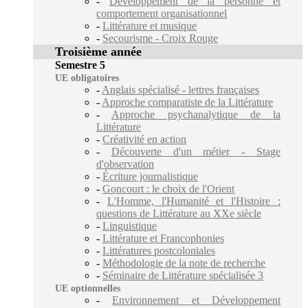
-
Développement de la personne et
comportement organisationnel
-
Littérature et musique
-
Secourisme - Croix Rouge
Troisième année
Semestre 5
UE obligatoires
-
Anglais spécialisé - lettres françaises
-
Approche comparatiste de la Littérature
-
Approche psychanalytique de la
Littérature
-
Créativité en action
-
Découverte d'un métier - Stage
d'observation
-
Écriture journalistique
-
Goncourt : le choix de l'Orient
-
L'Homme, l'Humanité et l'Histoire :
questions de Littérature au XXe siècle
-
Linguistique
-
Littérature et Francophonies
-
Littératures postcoloniales
-
Méthodologie de la note de recherche
-
Séminaire de Littérature spécialisée 3
UE optionnelles
-
Environnement et Développement