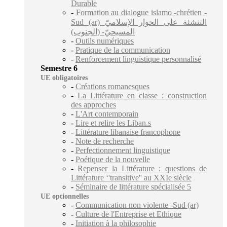
Durable
-
Formation au dialogue islamo -chrétien -
Sud (ar) التنشئة على الحوار الإسلاميّ
المسيحيّ- (الجنوب)
-
Outils numériques
-
Pratique de la communication
-
Renforcement linguistique personnalisé
Semestre 6
UE obligatoires
-
Créations romanesques
-
La Littérature en classe : construction
des approches
-
L'Art contemporain
-
Lire et relire les Liban.s
-
Littérature libanaise francophone
-
Note de recherche
-
Perfectionnement linguistique
-
Poétique de la nouvelle
-
Repenser la Littérature : questions de
Littérature ‘'transitive'' au XXIe siècle
-
Séminaire de littérature spécialisée 5
UE optionnelles
-
Communication non violente -Sud (ar)
-
Culture de l'Entreprise et Ethique
-
Initiation à la philosophie