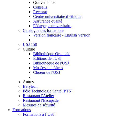
Gouvernance
Conseils
Rectorat
Centre universitaire d’éthique
Assurance qualité
Pédagogie universitaire
Catalogue des formations
Version française - English Version
USJ 150
Culture
Bibliothèque Orientale
Éditions de l'USJ
Bibliothèque de l'USJ
Musées et théâtres
Choeur de l'USJ
Autres
Berytech
Pôle Technologie Santé [PTS]
Restaurant l'Atelier
Restaurant l'Escapade
Mesures de sécurité
Formations
Formations à l’USJ