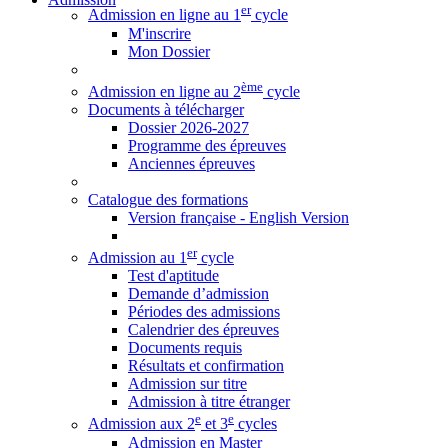
er
Admission en ligne au 1
cycle
M'inscrire
Mon Dossier
ème
Admission en ligne au 2
cycle
Documents à télécharger
Dossier 2026-2027
Programme des épreuves
Anciennes épreuves
Catalogue des formations
Version française - English Version
er
Admission au 1
cycle
Test d'aptitude
Demande d’admission
Périodes des admissions
Calendrier des épreuves
Documents requis
Résultats et confirmation
Admission sur titre
Admission à titre étranger
e
e
Admission aux 2
et 3
cycles
Admission en Master