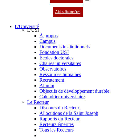
Aides financières
L'Université
L'USJ
À propos
Campus
Documents institutionnels
Fondation USJ
Écoles doctorales
Chaires universitaires
Observatoires
Ressources humaines
Recrutement
Alumni
Objectifs de développement durable
Calendrier universitaire
Le Recteur
Discours du Recteur
Allocutions de la Saint-Joseph
Rapports du Recteur
Recteurs émérites
Tous les Recteurs