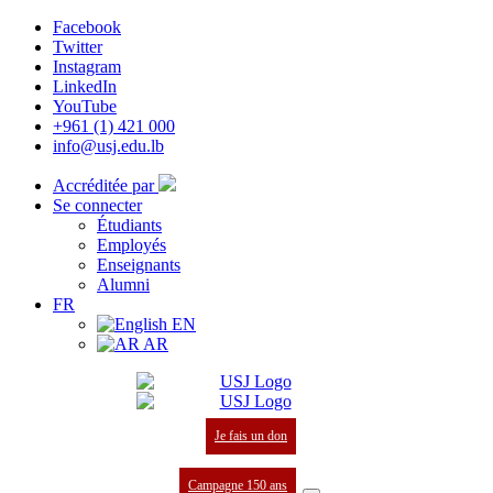
Facebook
Twitter
Instagram
LinkedIn
YouTube
+961 (1) 421 000
info@usj.edu.lb
Accréditée par
Se connecter
Étudiants
Employés
Enseignants
Alumni
FR
EN
AR
Je fais un don
Campagne 150 ans