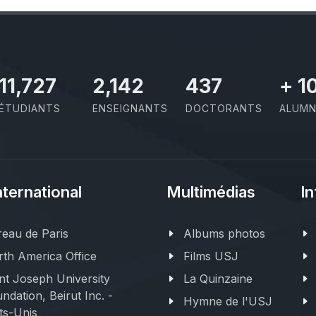
11,727
2,142
437
+
1
ÉTUDIANTS
ENSEIGNANTS
DOCTORANTS
ALUMN
nternational
Multimédias
In
eau de Paris
Albums photos
th America Office
Films USJ
nt Joseph University
La Quinzaine
ndation, Beirut Inc. -
Hymne de l'USJ
ts-Unis