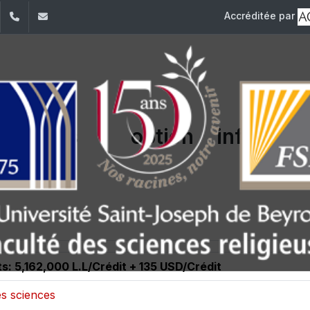
Accréditée par
dIn
YouTube
+961 (1) 421 586
fsr@usj.edu.lb
tiques : option informati
ts: 5,162,000 L.L/Crédit + 135 USD/Crédit
es sciences