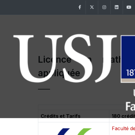
Facebook
Twitter
Instagram
Linke
Licence en mathéma
appliquée
Crédits et Tarifs
180 crédi
Faculté d