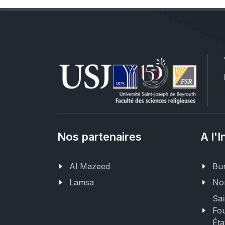
Nos partenaires
A l'I
Al Mazeed
Bur
Lamsa
Nor
Sai
Fou
Éta