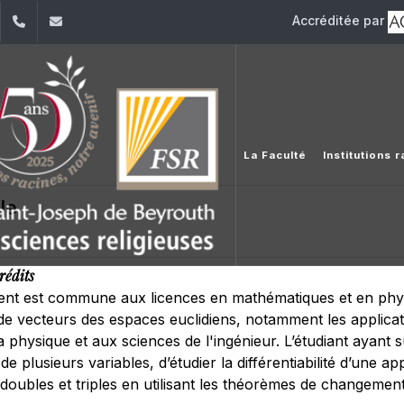
Accréditée par
dIn
YouTube
+961 (1) 421 586
fsr@usj.edu.lb
La Faculté
Institutions 
le
rédits
ent est commune aux licences en mathématiques et en physiq
e vecteurs des espaces euclidiens, notamment les applicatio
la physique et aux sciences de l'ingénieur. L’étudiant ayant 
e plusieurs variables, d’étudier la différentiabilité d’une app
 doubles et triples en utilisant les théorèmes de changement