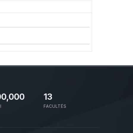
00,000
13
I
FACULTÉS