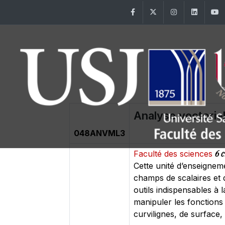
Facebook
Twitter
Instagram
Linke
Analyse vectoriel
048ANVML3
6 c
Faculté des sciences
Cette unité d’enseignem
champs de scalaires et d
outils indispensables à 
manipuler les fonctions d
curvilignes, de surface,