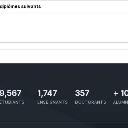
 diplômes suivants
10,493
1,917
391
+
1
ÉTUDIANTS
ENSEIGNANTS
DOCTORANTS
ALUMN