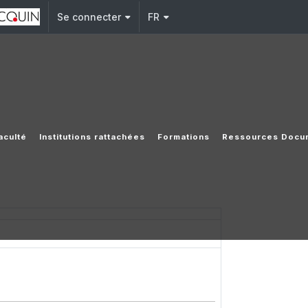
Se connecter
FR
aculté
Institutions rattachées
Formations
Ressources Docu