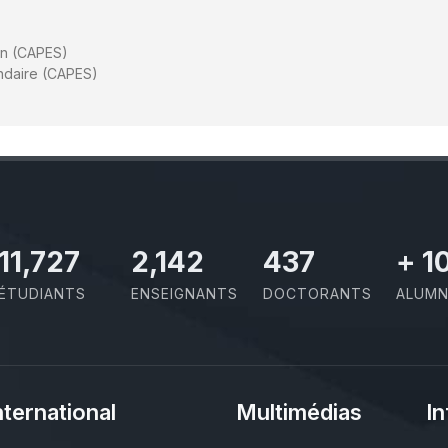
en (CAPES)
ndaire (CAPES)
11,727
2,142
437
+
1
ÉTUDIANTS
ENSEIGNANTS
DOCTORANTS
ALUMN
nternational
Multimédias
In