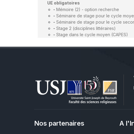
UE obligatoires
-
Mémoire (2) - option recherche
-
Séminaire de stage pour le cycle moy
-
Séminaire de stage pour le cycle seco
-
Stage 2 (disciplines littéraires)
-
Stage dans le cycle moyen (CAPES)
Nos partenaires
A l'I