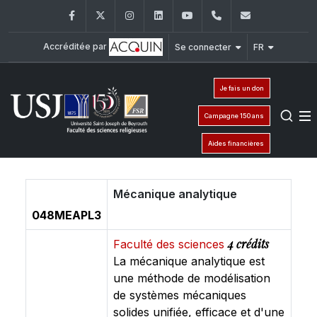
Facebook
Twitter
Instagram
LinkedIn
YouTube
+961 (1) 421 586
fsr@usj.ed
Accréditée par
Se connecter
FR
Je fais un don
Campagne 150 ans
Aides financières
Mécanique analytique
048MEAPL3
4 crédits
Faculté des sciences
La mécanique analytique est
une méthode de modélisation
de systèmes mécaniques
solides unifiée, efficace et d'une