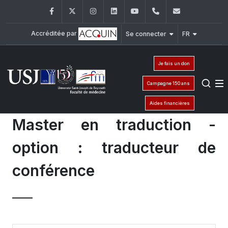
Facebook
Twitter
Instagram
LinkedIn
YouTube
+961 (1) 421 235
fm@usj.edu
Accréditée par
Se connecter
FR
Je fais un don
Campagne 150 ans
Aides financières
Master en traduction -
option : traducteur de
conférence