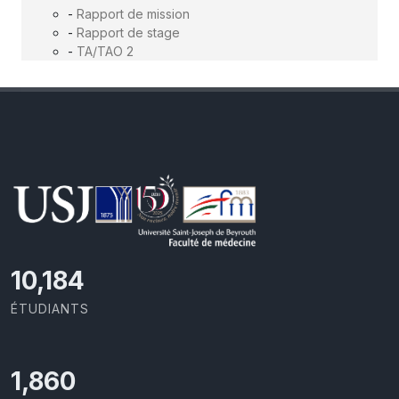
-
Rapport de mission
-
Rapport de stage
-
TA/TAO 2
11,727
ÉTUDIANTS
2,142