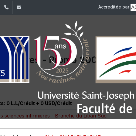
Accréditée par
dIn
YouTube
+961 (1) 421 235
fm@usj.edu.lb
nfirmières - Promo 2004
ts: 0 L.L/Crédit + 0 USD/Crédit
es sciences infirmières - Branche du Liban Sud