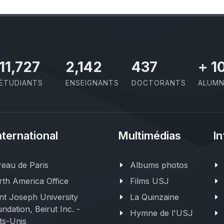
11,727
2,142
437
+
1
ÉTUDIANTS
ENSEIGNANTS
DOCTORANTS
ALUMN
nternational
Multimédias
In
eau de Paris
Albums photos
th America Office
Films USJ
nt Joseph University
La Quinzaine
ndation, Beirut Inc. -
Hymne de l'USJ
ts-Unis