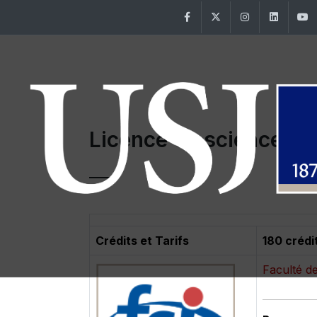
Facebook
Twitter
Instagram
Linke
Licence en sciences i
Crédits et Tarifs
180 crédi
Faculté d