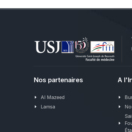
Nos partenaires
A l'I
Al Mazeed
Bur
Lamsa
Nor
Sai
Fou
Éta