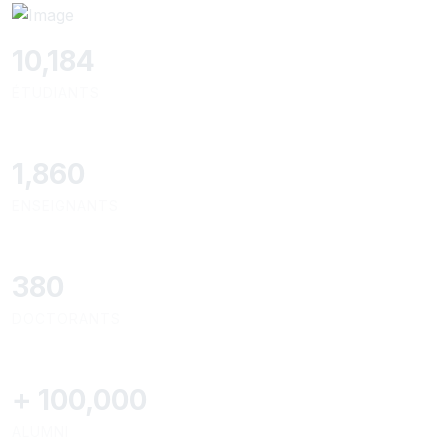
11,110
ÉTUDIANTS
2,029
ENSEIGNANTS
414
DOCTORANTS
+
100,000
ALUMNI