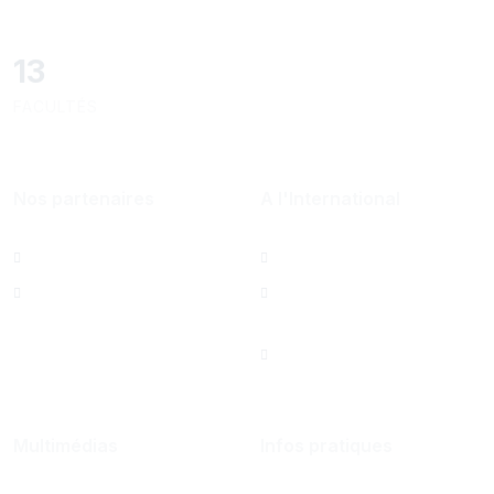
13
FACULTÉS
Nos partenaires
A l'International
Al Mazeed
Bureau de Paris
Lamsa
North America Office
Saint Joseph
University Foundation,
Beirut Inc. - États-Unis
Multimédias
Infos pratiques