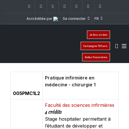
Facebook
Twitter
Instagram
LinkedIn
YouTube
+961 (1) 421 235
fm@usj.edu
Accréditée par
Se connecter
FR
Je fais un don
Campagne 150 ans
Aides financières
Pratique infirmière en
médecine - chirurgie 1
005PMC1L2
Faculté des sciences infirmières
4 crédits
Stage hospitalier permettant à
l’étudiant de développer et