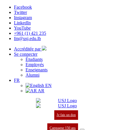
Facebook
Twitter
Instagram
LinkedIn
YouTube
+961 (1) 421 235
fm@usj.edu.lb
Accréditée par
Se connecter
Étudiants
Employés
Enseignants
Alumni
FR
EN
AR
Je fais un don
Campagne 150 ans