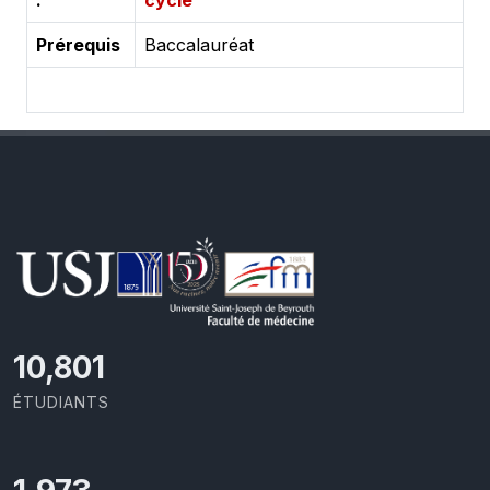
:
cycle
Prérequis
Baccalauréat
11,418
ÉTUDIANTS