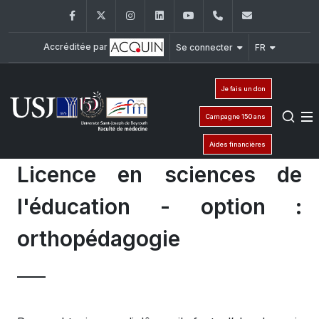
Facebook
Twitter
Instagram
LinkedIn
YouTube
+961 (1) 421 235
fm@usj.edu
Accréditée par
Se connecter
FR
Je fais un don
Campagne 150 ans
Aides financières
Licence en sciences de
l'éducation - option :
orthopédagogie