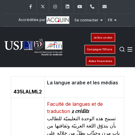
Facebook
Twitter
Instagram
LinkedIn
YouTube
+961 (1) 421 235
fm@usj.edu
Accréditée par
Se connecter
FR
Je fais un don
Campagne 150 ans
Aides financières
La langue arabe et les médias
435LALML2
Faculté de langues et de
2 crédits
traduction
تسمح هذه الوحدة التعليميّة للطالب
بأن يتذوّق اللغة العربيّة وثقافتها من
باب مرن وجذّاب يطلّ من خلاله على