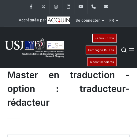
Facebook
Twitter
Instagram
LinkedIn
YouTube
+961 (1) 421 000
flsh@usj.e
Accréditée par
Se connecter
FR
Je fais un don
Campagne 150 ans
Aides financières
Master en traduction -
option : traducteur-
rédacteur