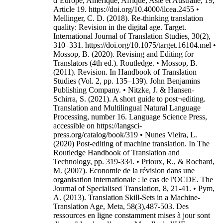
d’Europe, Amérique, Afrique, Asie et Australie, 19,
Article 19. https://doi.org/10.4000/ilcea.2455 •
Mellinger, C. D. (2018). Re-thinking translation
quality: Revision in the digital age. Target.
International Journal of Translation Studies, 30(2),
310–331. https://doi.org/10.1075/target.16104.mel •
Mossop, B. (2020). Revising and Editing for
Translators (4th ed.). Routledge. • Mossop, B.
(2011). Revision. In Handbook of Translation
Studies (Vol. 2, pp. 135–139). John Benjamins
Publishing Company. • Nitzke, J. & Hansen-
Schirra, S. (2021). A short guide to post¬editing.
Translation and Multilingual Natural Language
Processing, number 16. Language Science Press,
accessible on https://langsci-
press.org/catalog/book/319 • Nunes Vieira, L.
(2020) Post-editing of machine translation. In The
Routledge Handbook of Translation and
Technology, pp. 319-334. • Prioux, R., & Rochard,
M. (2007). Economie de la révision dans une
organisation internationale : le cas de l'OCDE. The
Journal of Specialised Translation, 8, 21-41. • Pym,
A. (2013). Translation Skill-Sets in a Machine-
Translation Age, Meta, 58(3),487-503. Des
ressources en ligne constamment mises à jour sont