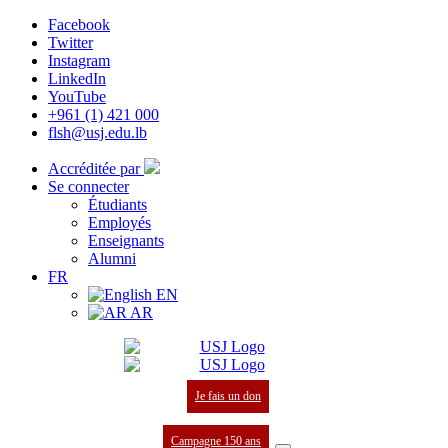
Facebook
Twitter
Instagram
LinkedIn
YouTube
+961 (1) 421 000
flsh@usj.edu.lb
Accréditée par
Se connecter
Étudiants
Employés
Enseignants
Alumni
FR
EN
AR
Je fais un don
Campagne 150 ans