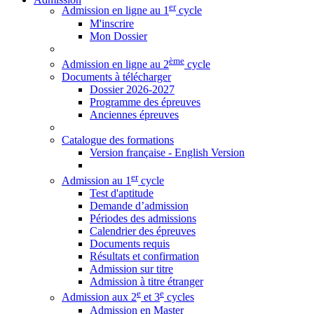
er
Admission en ligne au 1
cycle
M'inscrire
Mon Dossier
ème
Admission en ligne au 2
cycle
Documents à télécharger
Dossier 2026-2027
Programme des épreuves
Anciennes épreuves
Catalogue des formations
Version française - English Version
er
Admission au 1
cycle
Test d'aptitude
Demande d’admission
Périodes des admissions
Calendrier des épreuves
Documents requis
Résultats et confirmation
Admission sur titre
Admission à titre étranger
e
e
Admission aux 2
et 3
cycles
Admission en Master