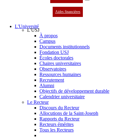
Aides financières
L'Université
L'USJ
À propos
Campus
Documents institutionnels
Fondation USJ
Écoles doctorales
Chaires universitaires
Observatoires
Ressources humaines
Recrutement
Alumni
Objectifs de développement durable
Calendrier universitaire
Le Recteur
Discours du Recteur
Allocutions de la Saint-Joseph
Rapports du Recteur
Recteurs émérites
Tous les Recteurs