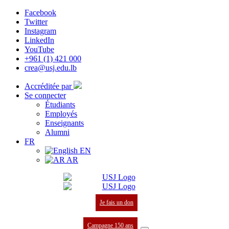
Facebook
Twitter
Instagram
LinkedIn
YouTube
+961 (1) 421 000
crea@usj.edu.lb
Accréditée par
Se connecter
Étudiants
Employés
Enseignants
Alumni
FR
EN
AR
Je fais un don
Campagne 150 ans