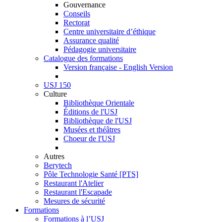
Gouvernance
Conseils
Rectorat
Centre universitaire d’éthique
Assurance qualité
Pédagogie universitaire
Catalogue des formations
Version française - English Version
USJ 150
Culture
Bibliothèque Orientale
Éditions de l'USJ
Bibliothèque de l'USJ
Musées et théâtres
Choeur de l'USJ
Autres
Berytech
Pôle Technologie Santé [PTS]
Restaurant l'Atelier
Restaurant l'Escapade
Mesures de sécurité
Formations
Formations à l’USJ