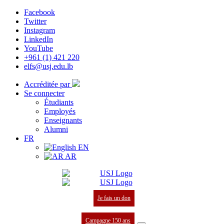
Facebook
Twitter
Instagram
LinkedIn
YouTube
+961 (1) 421 220
elfs@usj.edu.lb
Accréditée par
Se connecter
Étudiants
Employés
Enseignants
Alumni
FR
EN
AR
Je fais un don
Campagne 150 ans