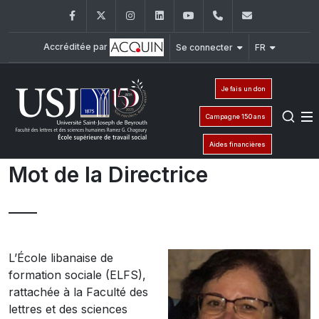
Facebook
Twitter
Instagram
LinkedIn
YouTube
+961 (1) 421 220
elfs@usj.e
Accréditée par
Se connecter
FR
Je fais un don
Campagne 150 ans
Aides financières
Mot de la Directrice
L’École libanaise de
formation sociale (ELFS),
rattachée à la Faculté des
lettres et des sciences