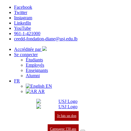
Facebook
Twitter
Instagram
LinkedIn
YouTube
961-1-421000
ceedd-fondation-diane@usj.edu.lb
Accréditée par
Se connecter
Étudiants
Employés
Enseignants
Alumni
FR
EN
AR
Je fais un don
Campagne 150 ans