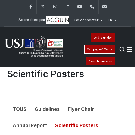
Facebook
Twitter
Instagram
LinkedIn
YouTube
961-1-421000
ceedd-fond
Accréditée par
Se connecter
FR
Je fais un don
Campagne 150 ans
Aides financières
Scientific Posters
TOUS
Guidelines
Flyer Chair
Annual Report
Scientific Posters