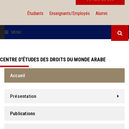
Étudiants
Enseignants/Employés
Alumni
MENU
L'UNIVERSITÉ
CENTRE D'ÉTUDES DES DROITS DU MONDE ARABE
INSTITUTIONS
Accueil
ADMISSION
RECHERCHE
Présentation
INTERNATIONAL
Publications
SOLIDARITÉ