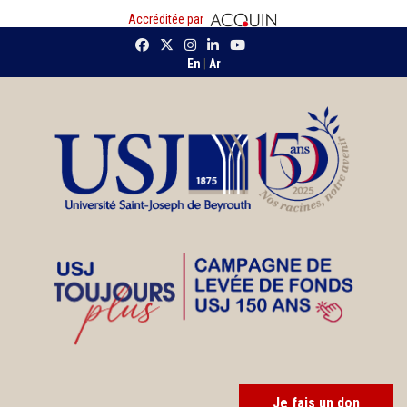
Accréditée par
En
|
Ar
Je fais un don