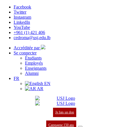
Facebook
Twitter
Instagram
LinkedIn
YouTube
+961 (1) 421 406
cedroma@usj.edu.lb
Accréditée par
Se connecter
Étudiants
Employés
Enseignants
Alumni
FR
EN
AR
Je fais un don
Campagne 150 ans