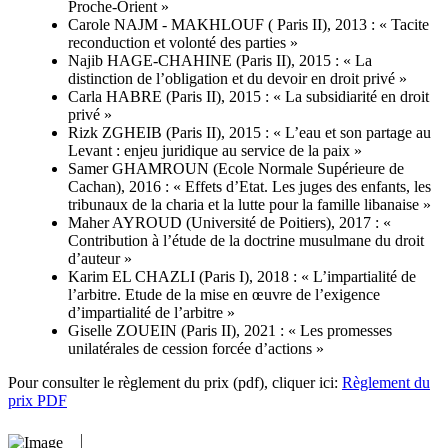
Proche-Orient »
Carole NAJM - MAKHLOUF ( Paris II), 2013 : « Tacite
reconduction et volonté des parties »
Najib HAGE-CHAHINE (Paris II), 2015 : « La
distinction de l’obligation et du devoir en droit privé »
Carla HABRE (Paris II), 2015 : « La subsidiarité en droit
privé »
Rizk ZGHEIB (Paris II), 2015 : « L’eau et son partage au
Levant : enjeu juridique au service de la paix »
Samer GHAMROUN (Ecole Normale Supérieure de
Cachan), 2016 : « Effets d’Etat. Les juges des enfants, les
tribunaux de la charia et la lutte pour la famille libanaise »
Maher AYROUD (Université de Poitiers), 2017 : «
Contribution à l’étude de la doctrine musulmane du droit
d’auteur »
Karim EL CHAZLI (Paris I), 2018 : « L’impartialité de
l’arbitre. Etude de la mise en œuvre de l’exigence
d’impartialité de l’arbitre »
Giselle ZOUEIN (Paris II), 2021 : « Les promesses
unilatérales de cession forcée d’actions »
Pour consulter le règlement du prix (pdf), cliquer ici:
Règlement du
prix PDF