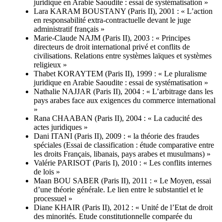
juridique en Arabie Saoudite : essai de systématisation »
Lara KARAM BOUSTANY (Paris II), 2001 : « L’action
en responsabilité extra-contractuelle devant le juge
administratif français »
Marie-Claude NAJM (Paris II), 2003 : « Principes
directeurs de droit international privé et conflits de
civilisations. Relations entre systèmes laïques et systèmes
religieux »
Thabet KORAYTEM (Paris II), 1999 : « Le pluralisme
juridique en Arabie Saoudite : essai de systématisation »
Nathalie NAJJAR (Paris II), 2004 : « L’arbitrage dans les
pays arabes face aux exigences du commerce international
»
Rana CHAABAN (Paris II), 2004 : « La caducité des
actes juridiques »
Dani ITANI (Paris II), 2009 : « la théorie des fraudes
spéciales (Essai de classification : étude comparative entre
les droits Français, libanais, pays arabes et musulmans) »
Valérie PARISOT (Paris I), 2010 : « Les conflits internes
de lois »
Maan BOU SABER (Paris II), 2011 : « Le Moyen, essai
d’une théorie générale. Le lien entre le substantiel et le
processuel »
Diane KHAIR (Paris II), 2012 : « Unité de l’Etat de droit
des minorités. Etude constitutionnelle comparée du